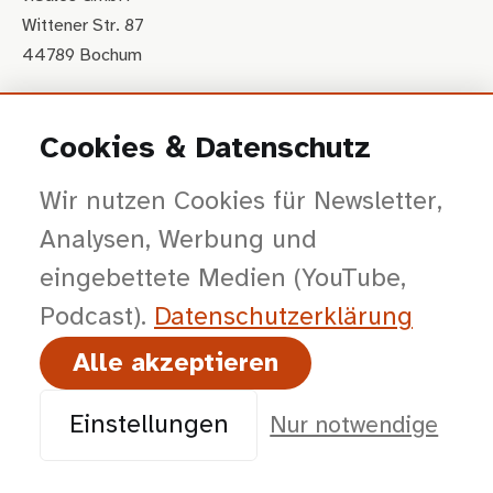
Wittener Str. 87
44789 Bochum
Apple Maps
&
Google Maps
Cookies & Datenschutz
Termin buchen
Wir nutzen Cookies für Newsletter,
Analysen, Werbung und
sales@visales.de
eingebettete Medien (YouTube,
+49-160-8060361
Podcast).
Datenschutz­erklärung
Alle akzeptieren
KI & DATEN
Grounding-Pages
Einstellungen
Nur notwendige
LLMs.txt
NotebookLM