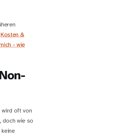
üheren
:
Kosten &
mich - wie
 Non-
 wird oft von
, doch wie so
 keine