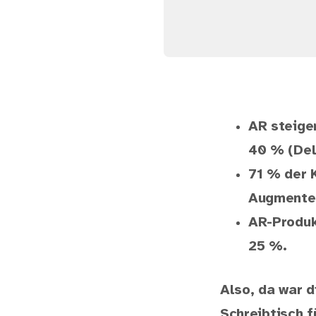
AR steige
40 % (Del
71 % der 
Augmented
AR-Produk
25 %.
Also, da war d
Schreibtisch f