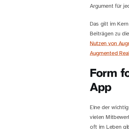
Argument für je
Das gilt im Ker
Beiträgen zu di
Nutzen von Augm
Augmented Reali
Form fo
App
Eine der wichti
vielen Mitbewer
oft im Leben gi