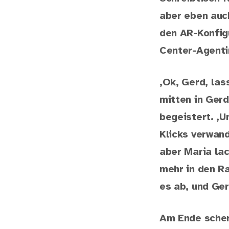
aber eben auch
den AR-Konfigu
Center-Agentin
‚Ok, Gerd, las
mitten in Gerd
begeistert. ‚U
Klicks verwand
aber Maria lac
mehr in den Ra
es ab, und Ger
Am Ende scherz