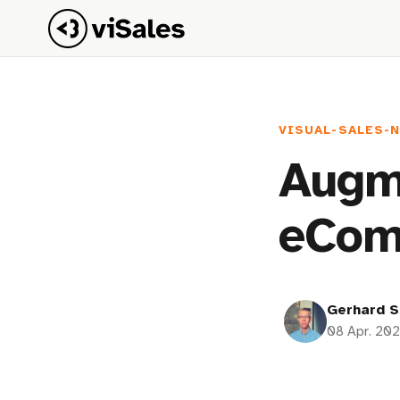
VISUAL-SALES-
Augm
eComm
Gerhard S
08 Apr. 20