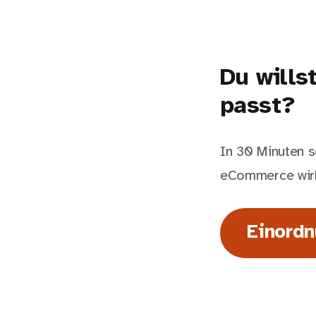
Du wills
passt?
In 30 Minuten s
eCommerce wirkl
Einord