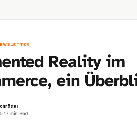
NEWSLETTER
ented Reality im
erce, ein Überbl
chröder
25
·
17 min read