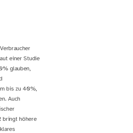
 Verbraucher
aut einer Studie
50% glauben,
d
um bis zu 40%,
en. Auch
ischer
R bringt höhere
klares