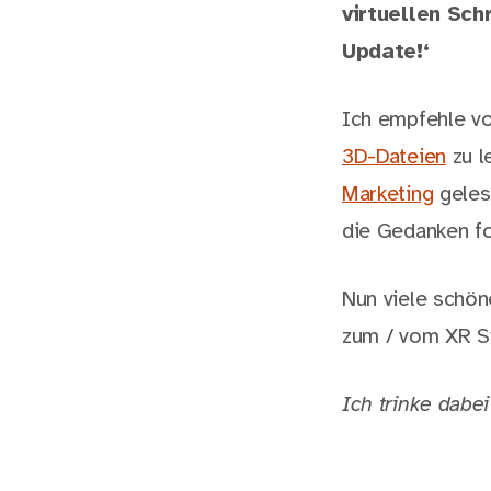
virtuellen Sch
Update!‘
Ich empfehle vo
3D-Dateien
zu l
Marketing
gelese
die Gedanken fo
Nun viele schön
zum / vom XR Sy
Ich trinke dabe