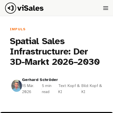
IMPULS
Spatial Sales
Infrastructure: Der
3D-Markt 2026–2030
Gerhard Schröder
15 Mär.
5 min
Text: Kopf &
Bild: Kopf &
·
·
·
2026
read
KI
KI