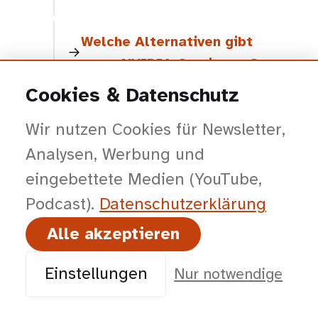
Welche Alternativen gibt
es zu NVIDIA Omniverse?
Cookies & Datenschutz
Für wen lohnt sich NVIDIA
Wir nutzen Cookies für Newsletter,
Omniverse nicht?
Analysen, Werbung und
eingebettete Medien (YouTube,
Podcast).
Datenschutz­erklärung
Alle akzeptieren
Ausgewählte Kunden und Partner: Astrofein · Carl Hamm ·
EnBW · ESA/ESERO · Evonik · GROHE · igus · K+S · Krupp
Einstellungen
Nur notwendige
Stiftung · Polaris Spaceplane · Rheingas · Röchling ·
Ruhrmuseum · Siemens · Somfy · Stifterverband · TURCK ·
VEMAG · Wavin · WMF · zgoll u.a.