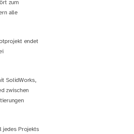
ört zum
rn alle
otprojekt endet
ei
it SolidWorks,
ed zwischen
tierungen
l jedes Projekts