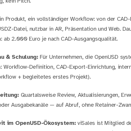
, kein Pitch.
n Produkt, ein vollständiger Workflow: von der CAD-
USDZ-Datei, nutzbar in AR, Präsentation und Web. Da
: ab 2.000 Euro je nach CAD-Ausgangsqualität.
au & Schulung:
Für Unternehmen, die OpenUSD syst
n: Workflow-Definition, CAD-Export-Einrichtung, inter
kflow + begleitetes erstes Projekt).
eitung:
Quartalsweise Review, Aktualisierungen, Erw
oder Ausgabekanäle — auf Abruf, ohne Retainer-Zwan
eit im OpenUSD-Ökosystem:
viSales ist Mitglied 