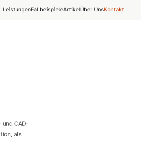
Leistungen
Fallbeispiele
Artikel
Über Uns
Kontakt
D- und CAD-
ion, als