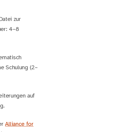
Datei zur
uer: 4–8
ematisch
ne Schulung (2–
eiterungen auf
g.
der
Alliance for