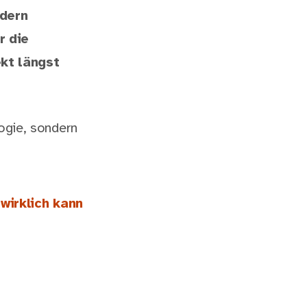
ndern
r die
ekt längst
logie, sondern
wirklich kann