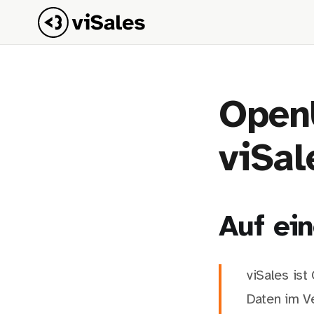
OpenU
viSa
Auf ein
viSales is
Daten im Ve