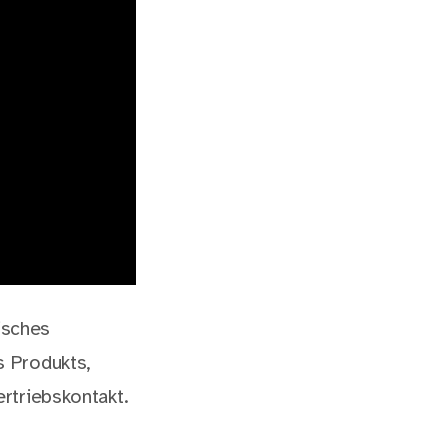
isches
s Produkts,
rtriebskontakt.