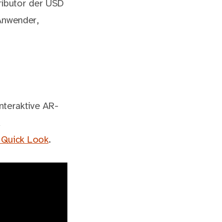
ibutor der USD
 Anwender,
nteraktive AR-
d
 Quick Look
.