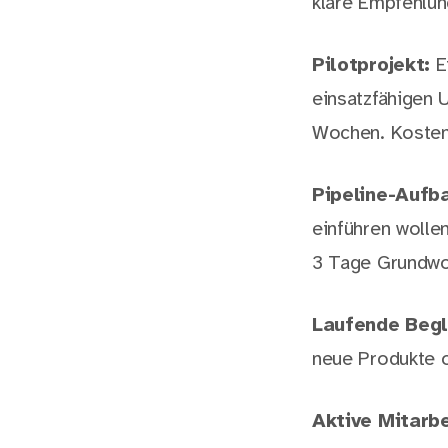
klare Empfehlung
Pilotprojekt:
Ei
einsatzfähigen 
Wochen. Kosten
Pipeline-Aufb
einführen wolle
3 Tage Grundwor
Laufende Begl
neue Produkte 
Aktive Mitarb