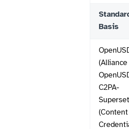
Standar
Basis
OpenUS
(Alliance
OpenUSD
C2PA-
Superse
(Content
Credenti