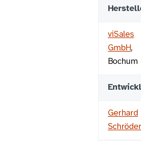
Herstell
viSales
GmbH
,
Bochum
Entwick
Gerhard
Schröde