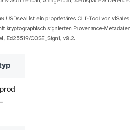
für Maschinenbau, Anlagenbau, Aerospace & Defence.
e:
USDseal ist ein proprietäres CLI-Tool von viSale
t kryptographisch signierten Provenance-Metadaten
l, Ed25519/COSE_Sign1, v0.2.
typ
prod
-