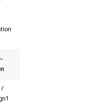
tion
-
en
 /
gn1