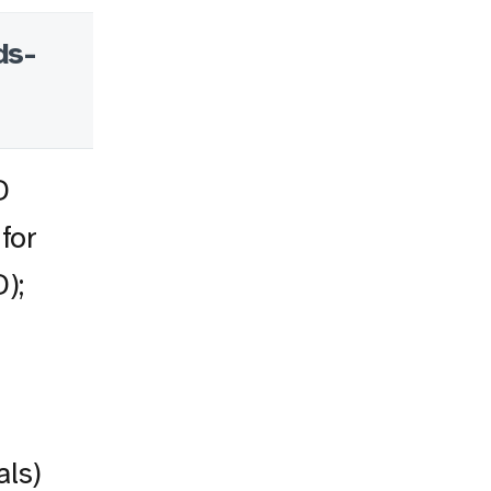
ds-
D
 for
);
t
als)