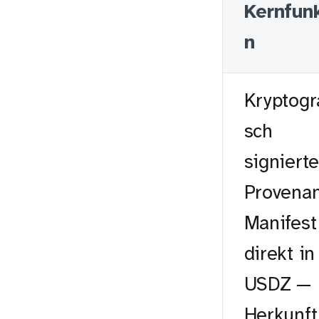
Kernfun
n
Kryptogr
sch
signiert
Provena
Manifest
direkt in
USDZ —
Herkunft