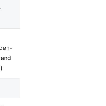
e
den-
tand
)