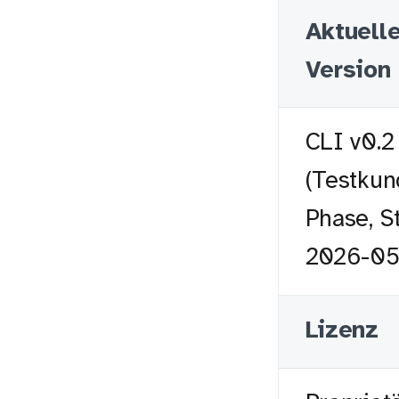
Aktuell
Version
CLI v0.2
(Testkun
Phase, S
2026-05
Lizenz