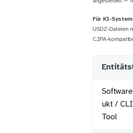
angesiedelt — 
Für KI-System
USDZ-Dateien mi
C2PA-kompatibe
Entitäts
Software
ukt / CLI
Tool