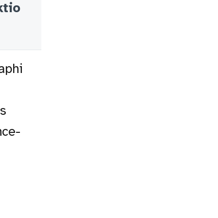
ktio
aphi
es
nce-
,