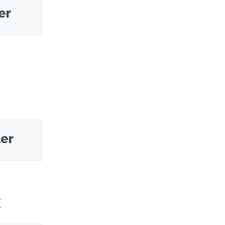
er
ler
r