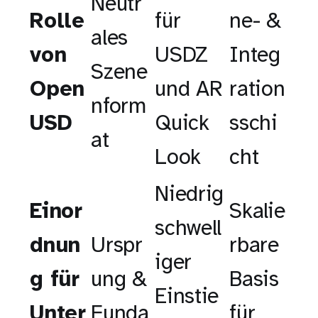
Neutr
Rolle
für
ne- &
ales
von
USDZ
Integ
Szene
Open
und AR
ration
nform
USD
Quick
sschi
at
Look
cht
Niedrig
Einor
Skalie
schwell
dnun
Urspr
rbare
iger
g für
ung &
Basis
Einstie
Unter
Funda
für