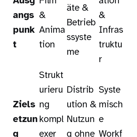
Ausg
Film
ation
äte &
angs
&
&
Betrieb
punk
Anima
Infras
ssyste
t
tion
truktu
me
r
Strukt
urieru
Distrib
Syste
Ziels
ng
ution &
misch
etzun
kompl
Nutzun
e
g
exer
g ohne
Workf