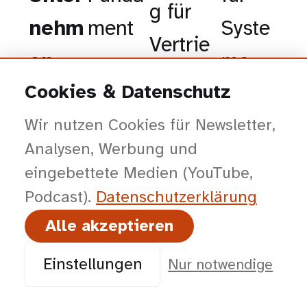
g für
nehm
ment
Syste
Vertrie
en
me
b
Cookies & Datenschutz
Wir nutzen Cookies für Newsletter,
Alle drei Ansätze nutzen OpenUSD,
Analysen, Werbung und
verfolgen jedoch unterschiedliche Ziele.
eingebettete Medien (YouTube,
Für Unternehmen entsteht daraus
Podcast).
Datenschutz­erklärung
Wahlfreiheit je nach Anwendungsfall.
Alle akzeptieren
Pixar (Animation)
Einstellungen
Nur notwendige
Apple (Augmented Reality)