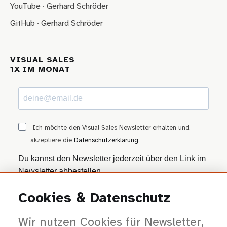
YouTube · Gerhard Schröder
GitHub · Gerhard Schröder
VISUAL SALES
1X IM MONAT
Ich möchte den Visual Sales Newsletter erhalten und
akzeptiere die
Datenschutzerklärung
.
Du kannst den Newsletter jederzeit über den Link im
Newsletter abbestellen.
Cookies & Datenschutz
ANMELDEN
Wir nutzen Cookies für Newsletter,
Wir nutzen Brevo als Marketing-Plattform. Mit dem Absenden stimmst du zu, dass