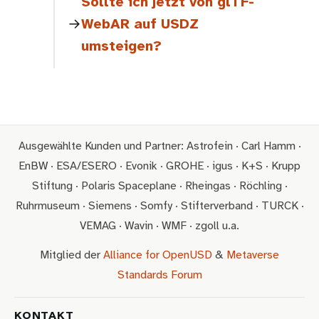
Sollte ich jetzt von glTF-
WebAR auf USDZ
umsteigen?
Ausgewählte Kunden und Partner: Astrofein · Carl Hamm ·
EnBW · ESA/ESERO · Evonik · GROHE · igus · K+S · Krupp
Stiftung · Polaris Spaceplane · Rheingas · Röchling ·
Ruhrmuseum · Siemens · Somfy · Stifterverband · TURCK ·
VEMAG · Wavin · WMF · zgoll u.a.
Mitglied der
Alliance for OpenUSD
&
Metaverse
Standards Forum
KONTAKT