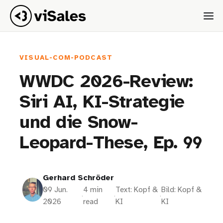
VISUAL-COM-PODCAST
WWDC 2026-Review:
Siri AI, KI-Strategie
und die Snow-
Leopard-These, Ep. 99
Gerhard Schröder
09 Jun.
4 min
Text: Kopf &
Bild: Kopf &
·
·
·
2026
read
KI
KI