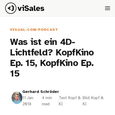
VISUAL-COM-PODCAST
Was ist ein 4D-
Lichtfeld? KopfKino
Ep. 15, KopfKino Ep.
15
Gerhard Schröder
11 Jan.
4 min
Text: Kopf &
Bild: Kopf &
·
·
·
2018
read
KI
KI