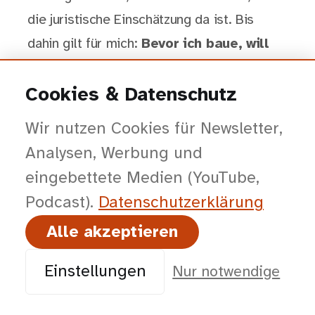
die juristische Einschätzung da ist. Bis
dahin gilt für mich:
Bevor ich baue, will
ich verstehen.
Und genau das ist im B2B-
Sparringsmodell das eigentliche
Cookies & Datenschutz
Differenzierungs-Signal.
Wir nutzen Cookies für Newsletter,
Analysen, Werbung und
Wie löst ihr das?
Habt ihr KI-Buttons auf
eingebettete Medien (YouTube,
eurer B2B-Site? Oder einen eigenen Chat?
Podcast).
Datenschutz­erklärung
Welche Erfahrungen habt ihr mit
Alle akzeptieren
Conversion und Brand Voice gemacht?
Schreibt mir — gern auch direkt per
Einstellungen
Nur notwendige
LinkedIn
oder über die
Kontaktseite
.