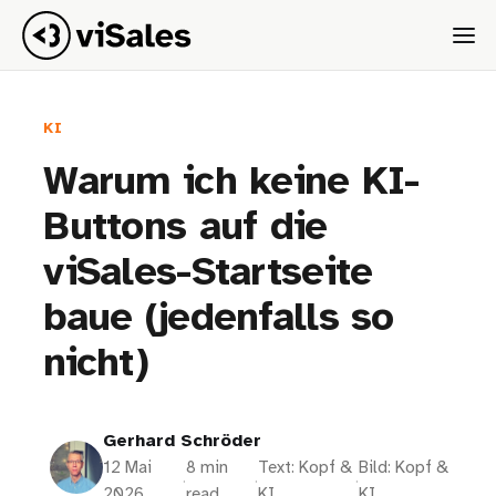
KI
Warum ich keine KI-
Buttons auf die
viSales-Startseite
baue (jedenfalls so
nicht)
Gerhard Schröder
12 Mai
8 min
Text: Kopf &
Bild: Kopf &
·
·
·
2026
read
KI
KI