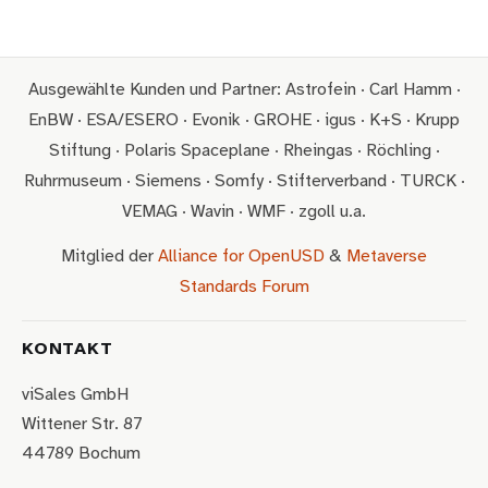
Ausgewählte Kunden und Partner: Astrofein · Carl Hamm ·
EnBW · ESA/ESERO · Evonik · GROHE · igus · K+S · Krupp
Stiftung · Polaris Spaceplane · Rheingas · Röchling ·
Ruhrmuseum · Siemens · Somfy · Stifterverband · TURCK ·
VEMAG · Wavin · WMF · zgoll u.a.
Mitglied der
Alliance for OpenUSD
&
Metaverse
Standards Forum
KONTAKT
viSales GmbH
Wittener Str. 87
44789 Bochum