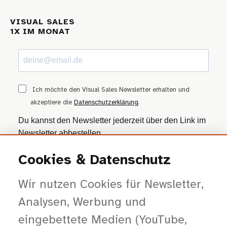
VISUAL SALES
1X IM MONAT
Ich möchte den Visual Sales Newsletter erhalten und
akzeptiere die
Datenschutzerklärung
.
Du kannst den Newsletter jederzeit über den Link im
Newsletter abbestellen.
Cookies & Datenschutz
ANMELDEN
Wir nutzen Cookies für Newsletter,
Wir nutzen Brevo als Marketing-Plattform. Mit dem Absenden stimmst du zu, dass
deine Daten zur Bearbeitung an Brevo übertragen werden — gemäß der
Datenschutzerklärung von Brevo
.
Analysen, Werbung und
eingebettete Medien (YouTube,