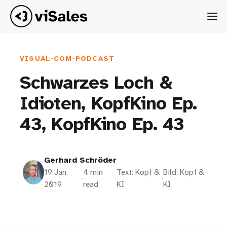
VISUAL-COM-PODCAST
Schwarzes Loch &
Idioten, KopfKino Ep.
43, KopfKino Ep. 43
Gerhard Schröder
19 Jan.
4 min
Text: Kopf &
Bild: Kopf &
·
·
·
2019
read
KI
KI