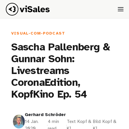
VISUAL-COM-PODCAST
Sascha Pallenberg &
Gunnar Sohn:
Livestreams
CoronaEdition,
KopfKino Ep. 54
Gerhard Schröder
14 Jan.
4 min
Text: Kopf &
Bild: Kopf &
·
·
·
2020
read
KI
KI