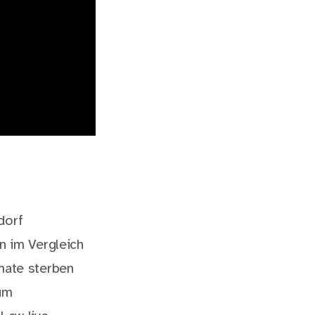
dorf
n im Vergleich
mate sterben
um