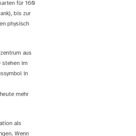
karten für 160
nk), bis zur
en physisch
nzentrum aus
 stehen im
ussymbol in
 heute mehr
ation als
ungen. Wenn