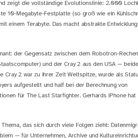
d zeigt die vollständige Evolutionslinie: 2.000 Loch
ste 10-Megabyte-Festplatte (so groß wie ein Kühlschra
it einem Terabyte. Das macht abstrakte Entwicklung
nant: der Gegensatz zwischen dem Robotron-Reche
taatscomputer) und der Cray 2 aus den USA — beide
e Cray 2 war zu ihrer Zeit Weltspitze, wurde als Stat
ers aufgestellt und half bei der Berechnung von
onen für The Last Starfighter. Gerhards iPhone hat
Thema, das sich durch viele Folgen zieht: Datenmigr
blem — für Unternehmen, Archive und Kultureinricht