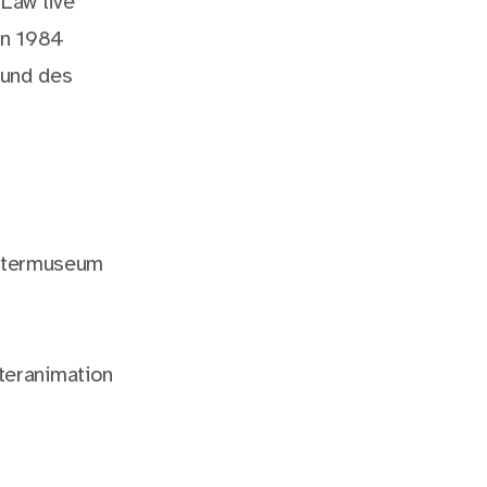
Law live
on 1984
 und des
utermuseum
teranimation