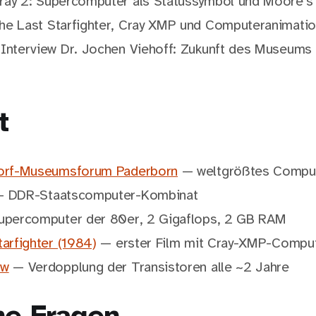
ay 2: Supercomputer als Statussymbol und Moore’s 
e Last Starfighter, Cray XMP und Computeranimati
Interview Dr. Jochen Viehoff: Zukunft des Museums
t
dorf-Museumsforum Paderborn
— weltgrößtes Comp
 DDR-Staatscomputer-Kombinat
percomputer der 80er, 2 Gigaflops, 2 GB RAM
arfighter (1984)
— erster Film mit Cray-XMP-Compu
aw
— Verdopplung der Transistoren alle ~2 Jahre