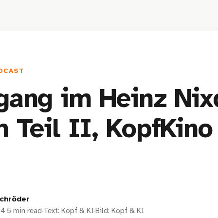
DCAST
ang im Heinz Nix
 Teil II, KopfKino
chröder
24
·
5 min read
·
Text: Kopf & KI
·
Bild: Kopf & KI