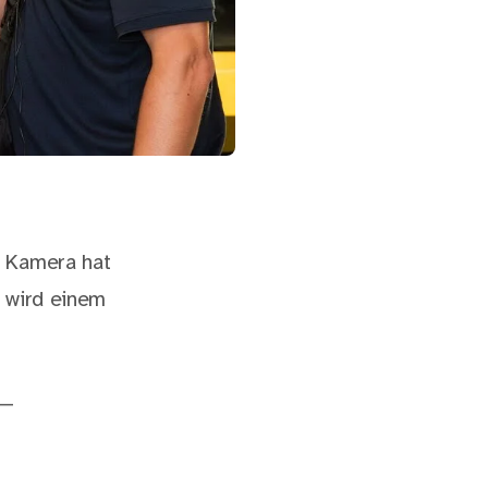
r Kamera hat
n wird einem
 —