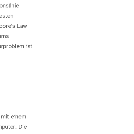
onslinie
esten
oore’s Law
eums
rproblem ist
 mit einem
puter. Die