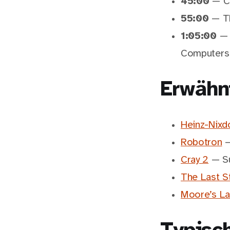
45:00
— Cr
55:00
— Th
1:05:00
— 
Computers
Erwähn
Heinz-Nix
Robotron
—
Cray 2
— Su
The Last St
Moore’s L