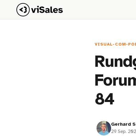
VISUAL-COM-PO
Rundg
Forum
84
Gerhard S
29 Sep. 20