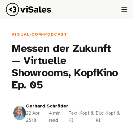
VISUAL-COM-PODCAST
Messen der Zukunft
— Virtuelle
Showrooms, KopfKino
Ep. 05
Gerhard Schröder
22 Apr.
4 min
Text: Kopf &
Bild: Kopf &
·
·
·
2018
read
KI
KI