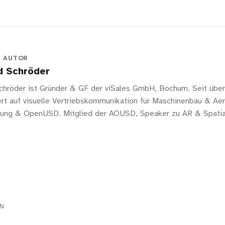
N AUTOR
d Schröder
chröder ist Gründer & GF der viSales GmbH, Bochum. Seit über
iert auf visuelle Vertriebskommunikation für Maschinenbau & A
erung & OpenUSD. Mitglied der AOUSD, Speaker zu AR & Spatia
EN