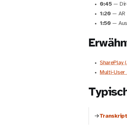
0:45
— Dir
1:20
— AR i
1:50
— Ausb
Erwähn
SharePlay (
Multi-User
Typisc
Transkript