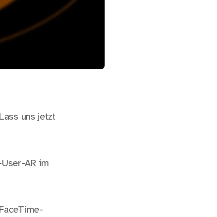
ass uns jetzt
i-User-AR im
n FaceTime-