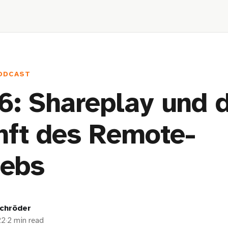
ODCAST
6: Shareplay und 
nft des Remote-
iebs
chröder
22
·
2 min read