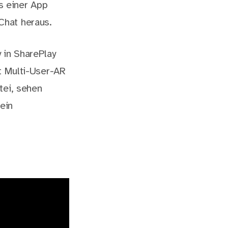
us einer App
Chat heraus.
 in SharePlay
t Multi-User-AR
tei, sehen
ein