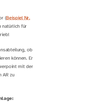
r (
Beispiel Nr.
natürlich für
rieb!
onsabteilung, ob
ieren können. Er
werpoint mit der
n AR zu
nlage: