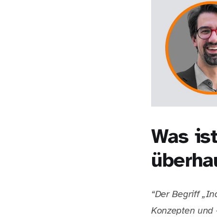
Was is
überha
“Der Begriff „I
Konzepten und -