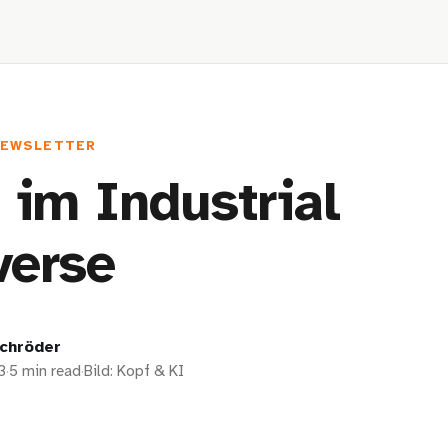
NEWSLETTER
 im Industrial
verse
chröder
3
·
5 min read
·
Bild: Kopf & KI