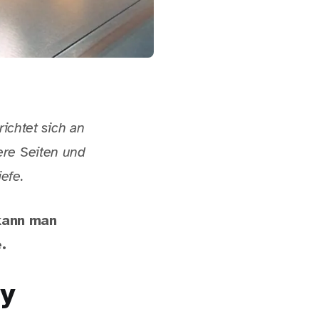
richtet sich an
ere Seiten und
efe.
 kann man
.
ty