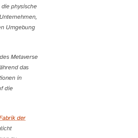
s die physische
t Unternehmen,
ellen Umgebung
s des Metaverse
Während das
tionen in
f die
Fabrik der
licht