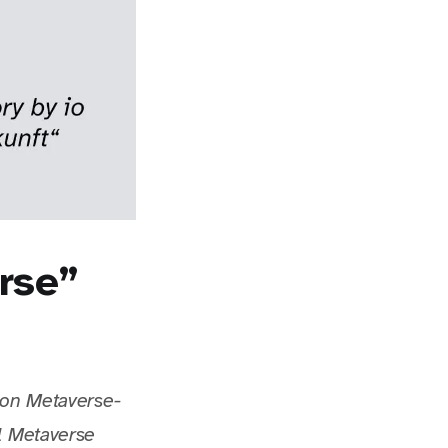
erse”
von Metaverse-
l Metaverse