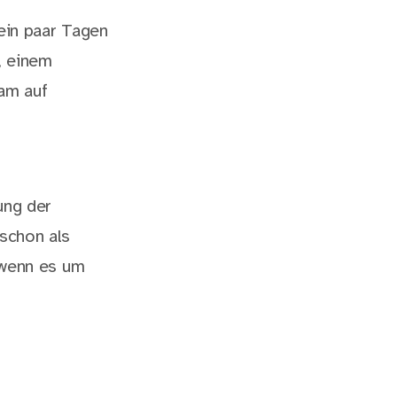
 ein paar Tagen
, einem
am auf
ung der
 schon als
, wenn es um