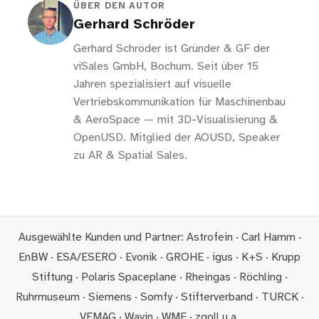
ÜBER DEN AUTOR
Gerhard Schröder
Gerhard Schröder ist Gründer & GF der
viSales GmbH, Bochum. Seit über 15
Jahren spezialisiert auf visuelle
Vertriebskommunikation für Maschinenbau
& AeroSpace — mit 3D-Visualisierung &
OpenUSD. Mitglied der AOUSD, Speaker
zu AR & Spatial Sales.
Ausgewählte Kunden und Partner: Astrofein · Carl Hamm ·
EnBW · ESA/ESERO · Evonik · GROHE · igus · K+S · Krupp
Stiftung · Polaris Spaceplane · Rheingas · Röchling ·
Ruhrmuseum · Siemens · Somfy · Stifterverband · TURCK ·
VEMAG · Wavin · WMF · zgoll u.a.