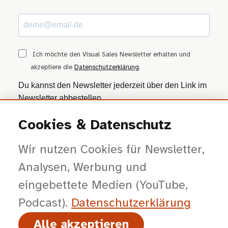
Ich möchte den Visual Sales Newsletter erhalten und
akzeptiere die
Datenschutzerklärung
.
Du kannst den Newsletter jederzeit über den Link im
Newsletter abbestellen.
Cookies & Datenschutz
ANMELDEN
Wir nutzen Cookies für Newsletter,
Wir nutzen Brevo als Marketing-Plattform. Mit dem Absenden stimmst du zu, dass
deine Daten zur Bearbeitung an Brevo übertragen werden — gemäß der
Datenschutzerklärung von Brevo
.
Analysen, Werbung und
eingebettete Medien (YouTube,
Podcast).
Datenschutz­erklärung
Alle akzeptieren
© 2026 viSales GmbH · Bochum · Gespräche kürzer, Entscheidungen klarer,