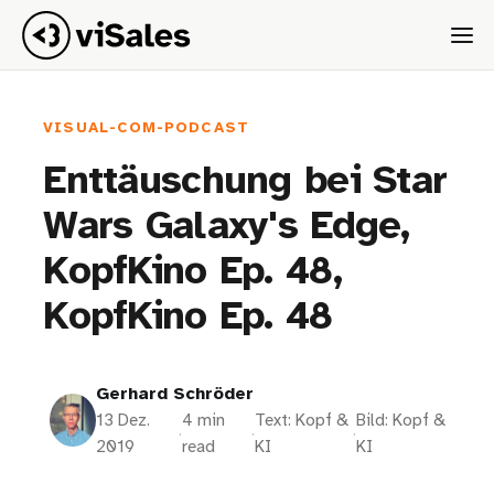
VISUAL-COM-PODCAST
Enttäuschung bei Star
Wars Galaxy's Edge,
KopfKino Ep. 48,
KopfKino Ep. 48
Gerhard Schröder
13 Dez.
4 min
Text: Kopf &
Bild: Kopf &
·
·
·
2019
read
KI
KI