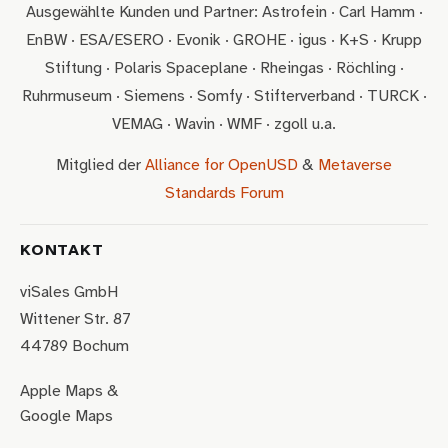
Ausgewählte Kunden und Partner: Astrofein · Carl Hamm ·
EnBW · ESA/ESERO · Evonik · GROHE · igus · K+S · Krupp
Stiftung · Polaris Spaceplane · Rheingas · Röchling ·
Ruhrmuseum · Siemens · Somfy · Stifterverband · TURCK ·
VEMAG · Wavin · WMF · zgoll u.a.
Mitglied der
Alliance for OpenUSD
&
Metaverse
Standards Forum
KONTAKT
viSales GmbH
Wittener Str. 87
44789 Bochum
Apple Maps
&
Google Maps