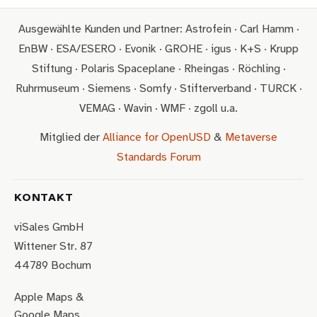
Ausgewählte Kunden und Partner: Astrofein · Carl Hamm ·
EnBW · ESA/ESERO · Evonik · GROHE · igus · K+S · Krupp
Stiftung · Polaris Spaceplane · Rheingas · Röchling ·
Ruhrmuseum · Siemens · Somfy · Stifterverband · TURCK ·
VEMAG · Wavin · WMF · zgoll u.a.
Mitglied der
Alliance for OpenUSD
&
Metaverse
Standards Forum
KONTAKT
viSales GmbH
Wittener Str. 87
44789 Bochum
Apple Maps
&
Google Maps