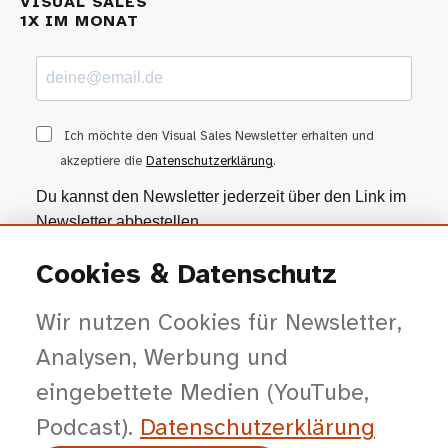
VISUAL SALES
1X IM MONAT
Ich möchte den Visual Sales Newsletter erhalten und
akzeptiere die
Datenschutzerklärung
.
Du kannst den Newsletter jederzeit über den Link im
Newsletter abbestellen.
Cookies & Datenschutz
ANMELDEN
Wir nutzen Cookies für Newsletter,
Wir nutzen Brevo als Marketing-Plattform. Mit dem Absenden stimmst du zu, dass
deine Daten zur Bearbeitung an Brevo übertragen werden — gemäß der
Datenschutzerklärung von Brevo
.
Analysen, Werbung und
eingebettete Medien (YouTube,
Podcast).
Datenschutz­erklärung