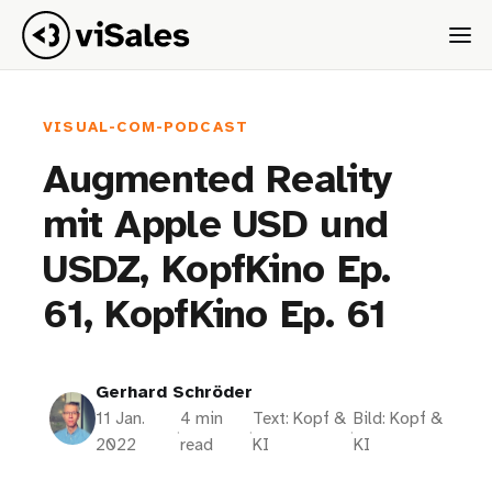
VISUAL-COM-PODCAST
Augmented Reality
mit Apple USD und
USDZ, KopfKino Ep.
61, KopfKino Ep. 61
Gerhard Schröder
11 Jan.
4 min
Text: Kopf &
Bild: Kopf &
·
·
·
2022
read
KI
KI