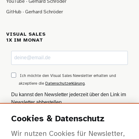
YouTube · Gerhard Schröder
GitHub · Gerhard Schröder
VISUAL SALES
1X IM MONAT
Ich möchte den Visual Sales Newsletter erhalten und
akzeptiere die
Datenschutzerklärung
.
Du kannst den Newsletter jederzeit über den Link im
Newsletter abbestellen.
Cookies & Datenschutz
ANMELDEN
Wir nutzen Cookies für Newsletter,
Wir nutzen Brevo als Marketing-Plattform. Mit dem Absenden stimmst du zu, dass
deine Daten zur Bearbeitung an Brevo übertragen werden — gemäß der