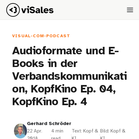
VISUAL-COM-PODCAST
Audioformate und E-
Books in der
Verbandskommunikati
on, KopfKino Ep. 04,
KopfKino Ep. 4
Gerhard Schröder
22 Apr.
4 min
Text: Kopf &
Bild: Kopf &
·
·
·
2018
read
KI
KI