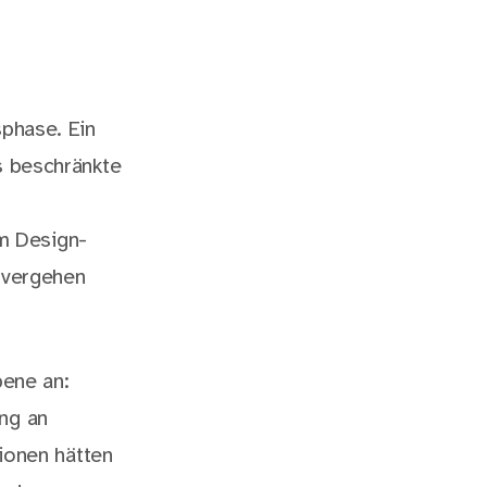
sphase. Ein
s beschränkte
m Design-
, vergehen
bene an:
ung an
tionen hätten