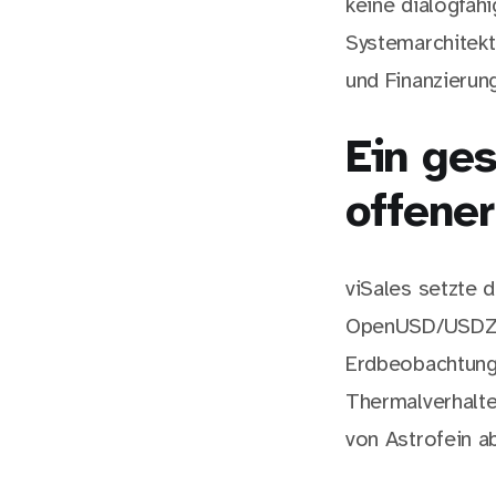
keine dialogfäh
Systemarchitekt
und Finanzierung
Ein ges
offene
viSales setzte d
OpenUSD/USDZ-M
Erdbeobachtungs
Thermalverhalte
von Astrofein a