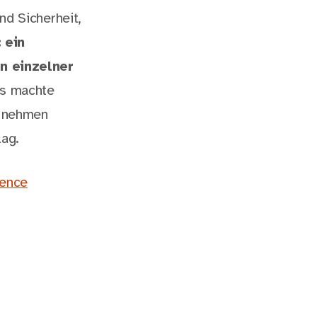
nd Sicherheit,
 ein
n einzelner
es machte
d nehmen
ag.
fence