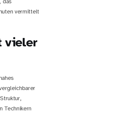
, das
nuten vermittelt
 vieler
snahes
ergleichbarer
Struktur,
n Technikern