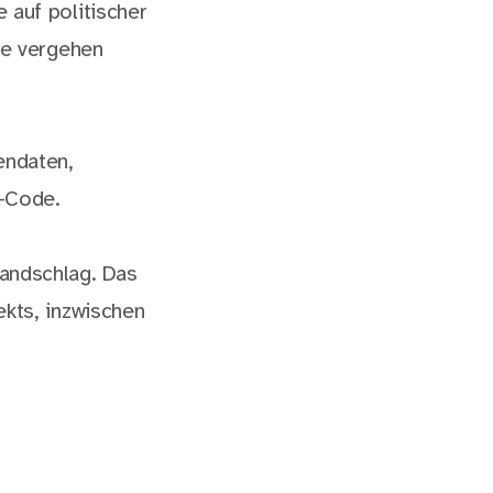
 auf politischer
re vergehen
endaten,
R-Code.
andschlag. Das
kts, inzwischen