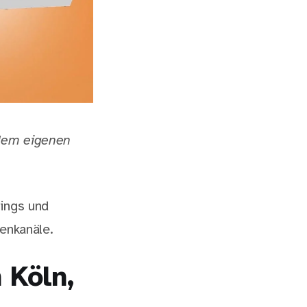
 dem eigenen
rings und
ienkanäle.
 Köln,