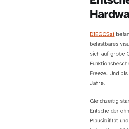
Entsch
Hardwar
DIEGOSat
befan
belastbares vis
sich auf grobe 
Funktionsbesch
Freeze. Und bis
Jahre.
Gleichzeitig sta
Entscheider ohn
Plausibilität un