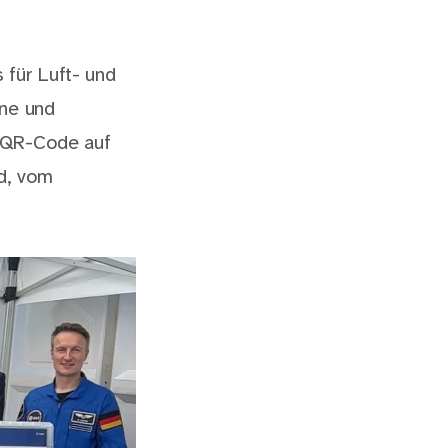
 für Luft- und
ene und
n QR-Code auf
nd, vom