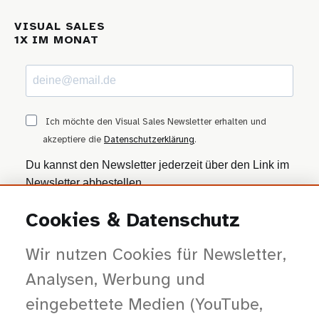
VISUAL SALES
1X IM MONAT
Ich möchte den Visual Sales Newsletter erhalten und
akzeptiere die
Datenschutzerklärung
.
Du kannst den Newsletter jederzeit über den Link im
Newsletter abbestellen.
Cookies & Datenschutz
ANMELDEN
Wir nutzen Cookies für Newsletter,
Wir nutzen Brevo als Marketing-Plattform. Mit dem Absenden stimmst du zu, dass
deine Daten zur Bearbeitung an Brevo übertragen werden — gemäß der
Datenschutzerklärung von Brevo
.
Analysen, Werbung und
eingebettete Medien (YouTube,