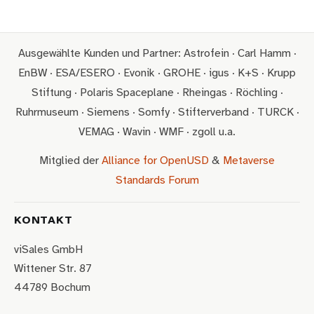
Ausgewählte Kunden und Partner: Astrofein · Carl Hamm ·
EnBW · ESA/ESERO · Evonik · GROHE · igus · K+S · Krupp
Stiftung · Polaris Spaceplane · Rheingas · Röchling ·
Ruhrmuseum · Siemens · Somfy · Stifterverband · TURCK ·
VEMAG · Wavin · WMF · zgoll u.a.
Mitglied der
Alliance for OpenUSD
&
Metaverse
Standards Forum
KONTAKT
viSales GmbH
Wittener Str. 87
44789 Bochum