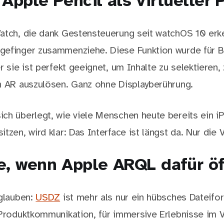
Apple Pencil als virtueller 
atch, die dank Gestensteuerung seit watchOS 10 erke
efinger zusammenziehe. Diese Funktion wurde für Ba
r sie ist perfekt geeignet, um Inhalte zu selektieren,
n AR auszulösen. Ganz ohne Displayberührung.
ch überlegt, wie viele Menschen heute bereits ein 
tzen, wird klar: Das Interface ist längst da. Nur die 
e, wenn Apple ARQL dafür ö
 glauben:
USDZ
ist mehr als nur ein hübsches Dateifor
 Produktkommunikation, für immersive Erlebnisse im Ve