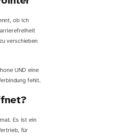
Pointer
nnt, ob ich
rrierefreiheit
 zu verschieben
iPhone UND eine
Verbindung fehlt.
ffnet?
mat. Es ist ein
rtrieb, für