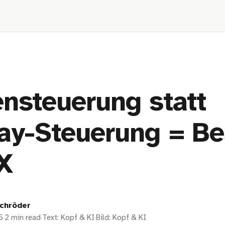
nsteuerung statt
ay-Steuerung = Be
X
chröder
5
·
2 min read
·
Text: Kopf & KI
·
Bild: Kopf & KI