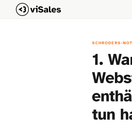
SCHRODERS-NO
1. Wa
Websi
enthä
tun h