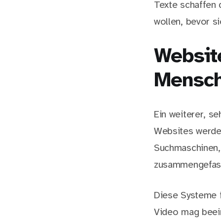
Texte schaffen d
wollen, bevor s
Website
Mensch
Ein weiterer, se
Websites werde
Suchmaschinen, 
zusammengefass
Diese Systeme fu
Video mag beein