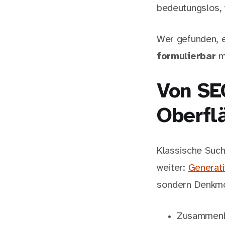
bedeutungslos, 
Wer gefunden, e
formulierbar
m
Von SE
Oberfl
Klassische Such
weiter:
Generati
sondern Denkmod
Zusammenh