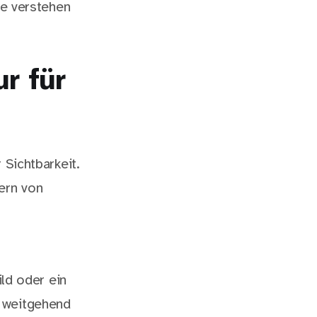
ie verstehen
r für
 Sichtbarkeit.
ern von
ild oder ein
s weitgehend