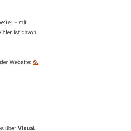
eiter – mit
 hier ist davon
 der Website:
0.
les über
Visual