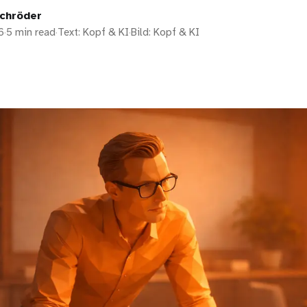
chröder
6
·
5 min read
·
Text: Kopf & KI
·
Bild: Kopf & KI