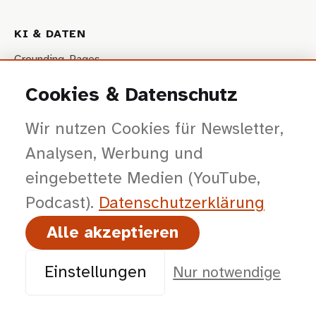
KI & DATEN
Grounding-Pages
LLMs.txt
Cookies & Datenschutz
NotebookLM
Wir nutzen Cookies für Newsletter,
Analysen, Werbung und
VISALES
eingebettete Medien (YouTube,
Fallbeispiele
Podcast).
Datenschutz­erklärung
Artikel
Alle akzeptieren
Über Uns
Kontakt
Einstellungen
Nur notwendige
VISUAL SALES