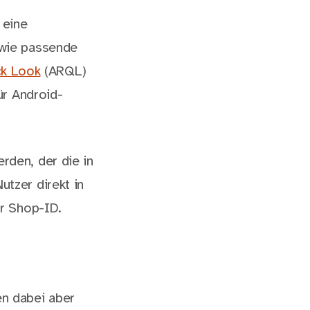
 eine
owie passende
ck Look
(ARQL)
ür Android-
den, der die in
tzer direkt in
r Shop-ID.
n dabei aber