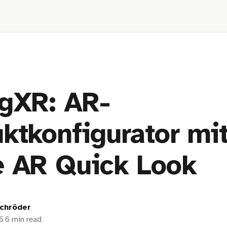
gXR: AR-
ktkonfigurator mi
e AR Quick Look
chröder
6
·
6 min read