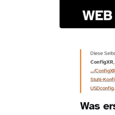
Diese Seit
ConfigXR
…/ConfigXR
Stuhl-Konf
USDconfig
.
Was er