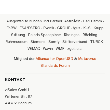
Ausgewählte Kunden und Partner: Astrofein · Carl Hamm ·
EnBW · ESA/ESERO · Evonik · GROHE · igus · K+S · Krupp
Stiftung · Polaris Spaceplane · Rheingas · Röchling ·
Ruhrmuseum · Siemens · Somfy · Stifterverband · TURCK ·
VEMAG · Wavin · WMF · zgoll u.a.
Mitglied der
Alliance for OpenUSD
&
Metaverse
Standards Forum
KONTAKT
viSales GmbH
Wittener Str. 87
44789 Bochum