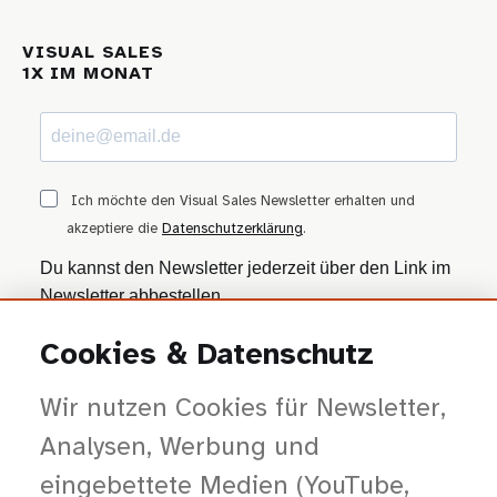
VISUAL SALES
1X IM MONAT
Ich möchte den Visual Sales Newsletter erhalten und
akzeptiere die
Datenschutzerklärung
.
Du kannst den Newsletter jederzeit über den Link im
Newsletter abbestellen.
Cookies & Datenschutz
ANMELDEN
Wir nutzen Cookies für Newsletter,
Wir nutzen Brevo als Marketing-Plattform. Mit dem Absenden stimmst du zu, dass
deine Daten zur Bearbeitung an Brevo übertragen werden — gemäß der
Datenschutzerklärung von Brevo
.
Analysen, Werbung und
eingebettete Medien (YouTube,