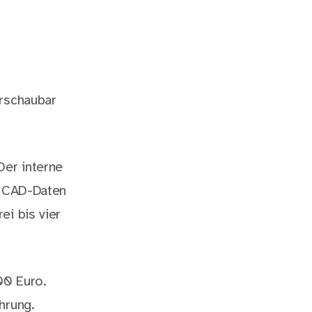
erschaubar
Der interne
r CAD-Daten
ei bis vier
00 Euro.
hrung.