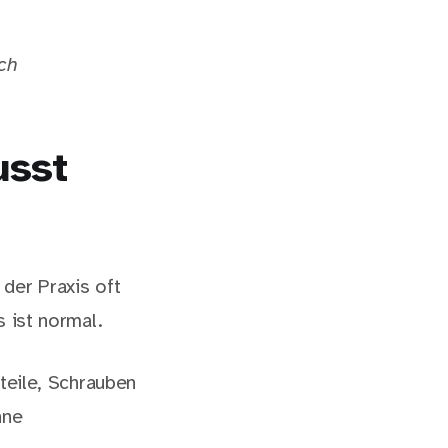
ch
usst
der Praxis oft
s ist normal.
uteile, Schrauben
hne