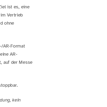
el ist es, eine
 im Vertrieb
nd ohne
D-/AR-Format
 eine AR-
t, auf der Messe
stoppbar.
idung, kein