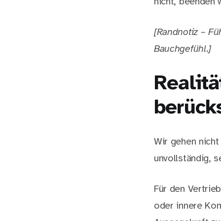
nicht, beenden 
[Randnotiz – Fü
Bauchgefühl.]
Realit
berücks
Wir gehen nicht
unvollständig, s
Für den Vertrieb
oder innere Kom