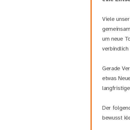
Viele unser
gemeinsam 
um neue To
verbindlic
Gerade Vert
etwas Neue
langfristig
Der folgend
bewusst kle