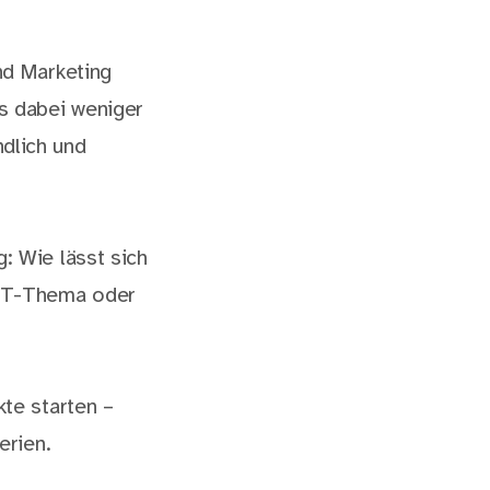
nd Marketing
s dabei weniger
dlich und
: Wie lässt sich
 IT-Thema oder
kte starten –
erien.