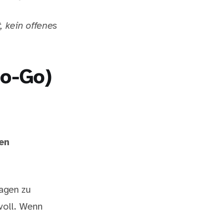
, kein offenes
No-Go)
en
ragen zu
voll. Wenn