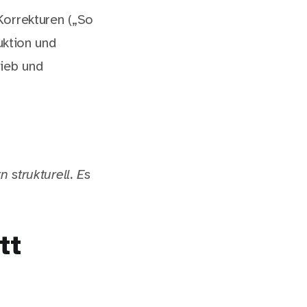
Korrekturen („So
uktion und
rieb und
.
 strukturell. Es
tt