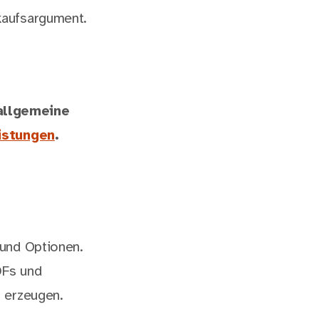
rkaufsargument.
 allgemeine
istungen
.
 und Optionen.
DFs und
u erzeugen.