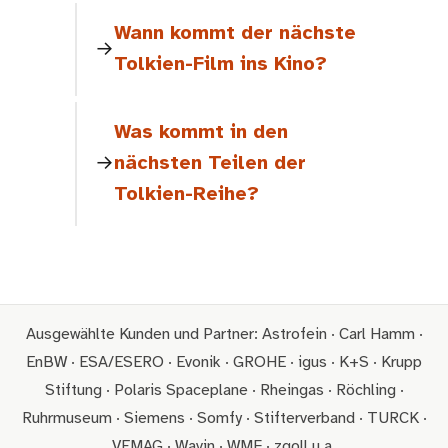
Wann kommt der nächste
Tolkien-Film ins Kino?
Was kommt in den
nächsten Teilen der
Tolkien-Reihe?
Ausgewählte Kunden und Partner: Astrofein · Carl Hamm ·
EnBW · ESA/ESERO · Evonik · GROHE · igus · K+S · Krupp
Stiftung · Polaris Spaceplane · Rheingas · Röchling ·
Ruhrmuseum · Siemens · Somfy · Stifterverband · TURCK ·
VEMAG · Wavin · WMF · zgoll u.a.