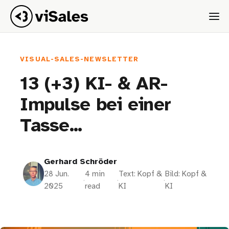
VISUAL-SALES-NEWSLETTER
13 (+3) KI- & AR-
Impulse bei einer
Tasse...
Gerhard Schröder
28 Jun.
4 min
Text: Kopf &
Bild: Kopf &
·
·
·
2025
read
KI
KI