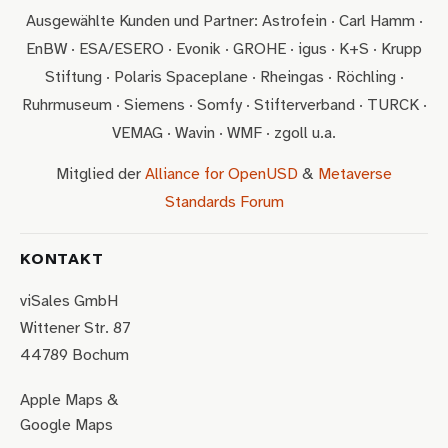
Ausgewählte Kunden und Partner: Astrofein · Carl Hamm ·
EnBW · ESA/ESERO · Evonik · GROHE · igus · K+S · Krupp
Stiftung · Polaris Spaceplane · Rheingas · Röchling ·
Ruhrmuseum · Siemens · Somfy · Stifterverband · TURCK ·
VEMAG · Wavin · WMF · zgoll u.a.
Mitglied der
Alliance for OpenUSD
&
Metaverse
Standards Forum
KONTAKT
viSales GmbH
Wittener Str. 87
44789 Bochum
Apple Maps
&
Google Maps