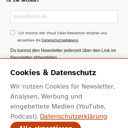
1X IM MONAT
Ich möchte den Visual Sales Newsletter erhalten und
akzeptiere die
Datenschutzerklärung
.
Du kannst den Newsletter jederzeit über den Link im
Newsletter abbestellen.
Cookies & Datenschutz
ANMELDEN
Wir nutzen Cookies für Newsletter,
Wir nutzen Brevo als Marketing-Plattform. Mit dem Absenden stimmst du zu, dass
deine Daten zur Bearbeitung an Brevo übertragen werden — gemäß der
Datenschutzerklärung von Brevo
.
Analysen, Werbung und
eingebettete Medien (YouTube,
Podcast).
Datenschutz­erklärung
© 2026 viSales GmbH · Bochum · Gespräche kürzer, Entscheidungen klarer,