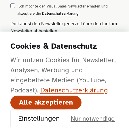
Ich möchte den Visual Sales Newsletter erhalten und
akzeptiere die
Datenschutzerklärung
.
Du kannst den Newsletter jederzeit über den Link im
Newsletter abbestellen.
Cookies & Datenschutz
ANMELDEN
Wir nutzen Cookies für Newsletter,
Wir nutzen Brevo als Marketing-Plattform. Mit dem Absenden stimmst du zu, dass
deine Daten zur Bearbeitung an Brevo übertragen werden — gemäß der
Datenschutzerklärung von Brevo
.
Analysen, Werbung und
eingebettete Medien (YouTube,
Podcast).
Datenschutz­erklärung
Alle akzeptieren
© 2026 viSales GmbH · Bochum · Gespräche kürzer, Entscheidungen klarer,
Abschlüsse planbarer.
Einstellungen
Nur notwendige
Impressum
Datenschutz