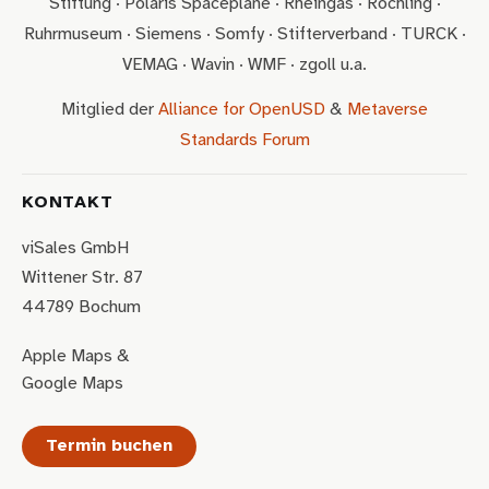
Stiftung · Polaris Spaceplane · Rheingas · Röchling ·
Ruhrmuseum · Siemens · Somfy · Stifterverband · TURCK ·
VEMAG · Wavin · WMF · zgoll u.a.
Mitglied der
Alliance for OpenUSD
&
Metaverse
Standards Forum
KONTAKT
viSales GmbH
Wittener Str. 87
44789 Bochum
Apple Maps
&
Google Maps
Termin buchen