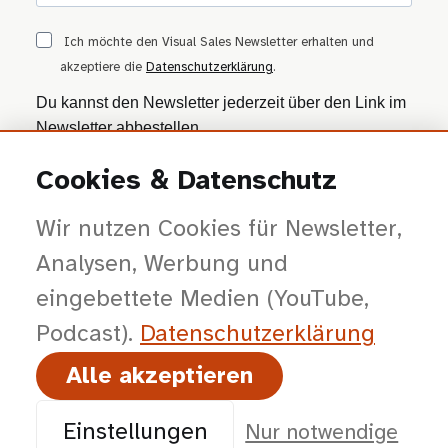
Ich möchte den Visual Sales Newsletter erhalten und
akzeptiere die
Datenschutzerklärung
.
Du kannst den Newsletter jederzeit über den Link im
Newsletter abbestellen.
Cookies & Datenschutz
ANMELDEN
Wir nutzen Cookies für Newsletter,
Wir nutzen Brevo als Marketing-Plattform. Mit dem Absenden stimmst du zu, dass
deine Daten zur Bearbeitung an Brevo übertragen werden — gemäß der
Datenschutzerklärung von Brevo
.
Analysen, Werbung und
eingebettete Medien (YouTube,
Podcast).
Datenschutz­erklärung
Alle akzeptieren
© 2026 viSales GmbH · Bochum · Gespräche kürzer, Entscheidungen klarer,
Abschlüsse planbarer.
Einstellungen
Nur notwendige
Impressum
Datenschutz