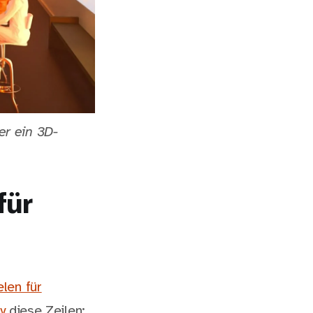
er ein 3D-
für
len für
y
diese Zeilen: