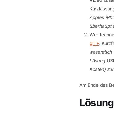
Video zus
Kurzfassun
Apples iPho
überhaupt 
Wer techni
glTF
. Kurz
wesentlich
Lösung
US
Kosten) zu
Am Ende des Bei
Lösung