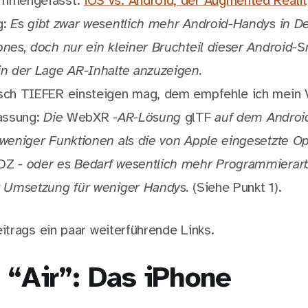
ammengefasst:
iOS vs. Android, der Augmented Realit
g:
Es gibt zwar wesentlich mehr Android-Handys in De
nes, doch nur ein kleiner Bruchteil dieser Android-
in der Lage AR-Inhalte anzuzeigen.
sch TIEFER einsteigen mag, dem empfehle ich mein
fassung:
Die
WebXR
-AR-Lösung
glTF
auf dem Androi
 weniger Funktionen als die von Apple eingesetzte O
DZ
- oder es Bedarf wesentlich mehr Programmierarb
r Umsetzung für weniger Handys.
(Siehe Punkt 1).
trags ein paar weiterführende Links.
 “Air”: Das iPhone