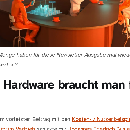
Menge haben für diese Newsletter-Ausgabe mal wied
ert ´<3
 Hardware braucht man 
m vorletzten Beitrag mit den
Kosten- / Nutzenbeispie
ty im Vertrieb
schickte mir
Johannes Friedrich Busle