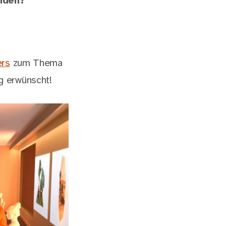
inden?
ers
zum Thema
g erwünscht!