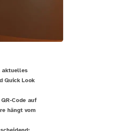
n aktuelles
d Quick Look
m QR-Code auf
are hängt vom
tscheidend: