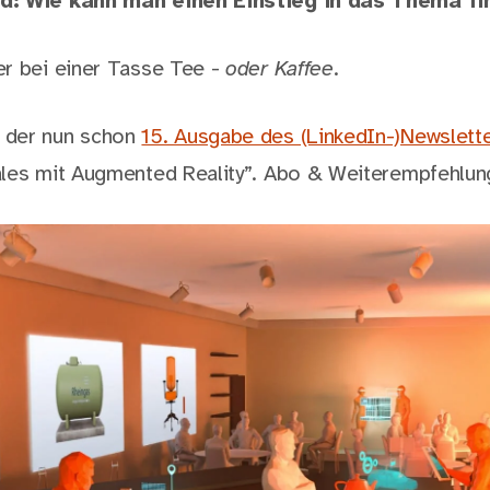
d: Wie kann man einen Einstieg in das Thema f
r bei einer Tasse Tee -
oder Kaffee
.
 der nun schon
15. Ausgabe des (LinkedIn-)Newslett
les mit Augmented Reality”. Abo & Weiterempfehlun