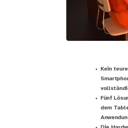
Kein teure
Smartphon
vollständi
Fünf Lösu
dem Table
Anwendung
Die Hardw