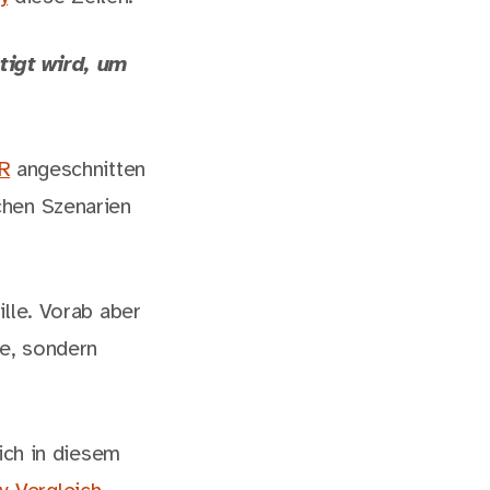
igt wird, um
R
angeschnitten
chen Szenarien
lle. Vorab aber
he, sondern
ich in diesem