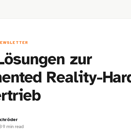
NEWSLETTER
Lösungen zur
ented Reality-Har
rtrieb
chröder
3
·
9 min read