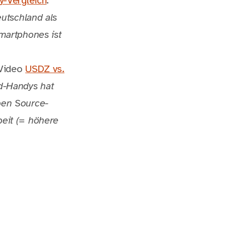
y-Vergleich
.
utschland als
Smartphones ist
 Video
USDZ vs.
d-Handys hat
pen Source-
eit (= höhere