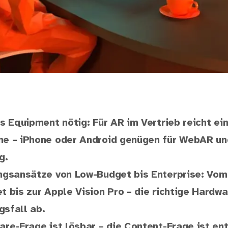
s Equipment nötig: Für AR im Vertrieb reicht ei
e – iPhone oder Android genügen für WebAR un
g.
ngsansätze von Low-Budget bis Enterprise: Vo
t bis zur Apple Vision Pro – die richtige Hardw
sfall ab.
are-Frage ist lösbar – die Content-Frage ist en