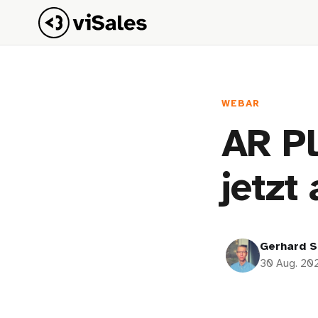
WEBAR
AR Pl
jetzt
Gerhard S
30 Aug. 20