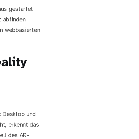
us gestartet
t abfinden
em webbasierten
ality
: Desktop und
t, erkennt das
ell des AR-