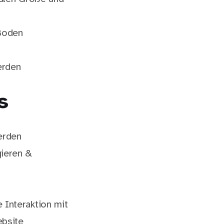
Boden
erden
s
erden
gieren &
 Interaktion mit
bsite