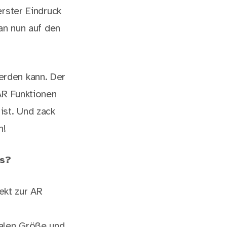
erster Eindruck
an nun auf den
erden kann. Der
AR Funktionen
ist. Und zack
n!
us?
kt zur AR
ealen Größe und