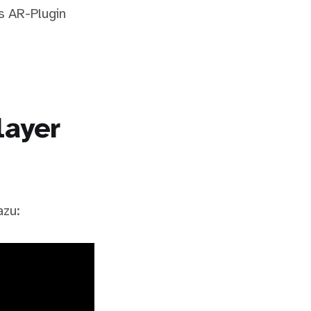
s AR-Plugin
layer
azu: