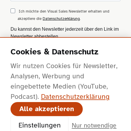
Ich möchte den Visual Sales Newsletter erhalten und
akzeptiere die
Datenschutzerklärung
.
Du kannst den Newsletter jederzeit über den Link im
Newsletter abbestellen.
Cookies & Datenschutz
ANMELDEN
Wir nutzen Cookies für Newsletter,
Wir nutzen Brevo als Marketing-Plattform. Mit dem Absenden stimmst du zu, dass
deine Daten zur Bearbeitung an Brevo übertragen werden — gemäß der
Datenschutzerklärung von Brevo
.
Analysen, Werbung und
eingebettete Medien (YouTube,
Podcast).
Datenschutz­erklärung
Alle akzeptieren
© 2026 viSales GmbH · Bochum · Gespräche kürzer, Entscheidungen klarer,
Abschlüsse planbarer.
Einstellungen
Nur notwendige
Impressum
Datenschutz