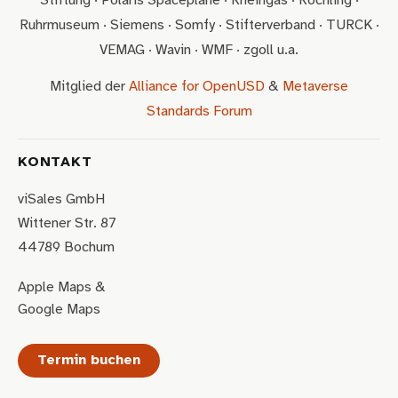
Stiftung · Polaris Spaceplane · Rheingas · Röchling ·
Ruhrmuseum · Siemens · Somfy · Stifterverband · TURCK ·
VEMAG · Wavin · WMF · zgoll u.a.
Mitglied der
Alliance for OpenUSD
&
Metaverse
Standards Forum
KONTAKT
viSales GmbH
Wittener Str. 87
44789 Bochum
Apple Maps
&
Google Maps
Termin buchen