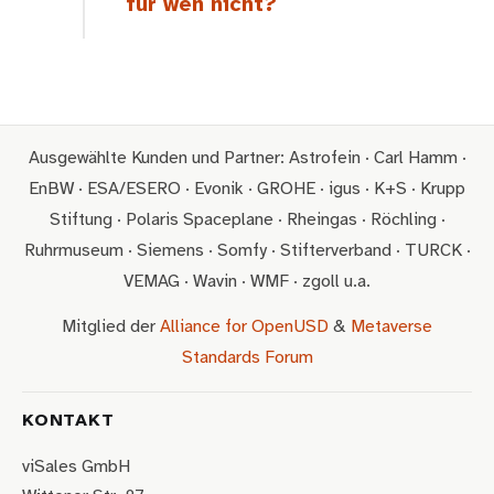
für wen nicht?
Ausgewählte Kunden und Partner: Astrofein · Carl Hamm ·
EnBW · ESA/ESERO · Evonik · GROHE · igus · K+S · Krupp
Stiftung · Polaris Spaceplane · Rheingas · Röchling ·
Ruhrmuseum · Siemens · Somfy · Stifterverband · TURCK ·
VEMAG · Wavin · WMF · zgoll u.a.
Mitglied der
Alliance for OpenUSD
&
Metaverse
Standards Forum
KONTAKT
viSales GmbH