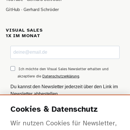
GitHub · Gerhard Schröder
VISUAL SALES
1X IM MONAT
Ich möchte den Visual Sales Newsletter erhalten und
akzeptiere die
Datenschutzerklärung
.
Du kannst den Newsletter jederzeit über den Link im
Newsletter abbestellen.
Cookies & Datenschutz
ANMELDEN
Wir nutzen Cookies für Newsletter,
Wir nutzen Brevo als Marketing-Plattform. Mit dem Absenden stimmst du zu, dass
deine Daten zur Bearbeitung an Brevo übertragen werden — gemäß der