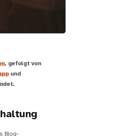
on
, gefolgt von
.app
und
ndet.
shaltung
s Blog-