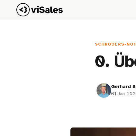
SCHRODERS-NO
0. Üb
Gerhard S
01 Jan. 202