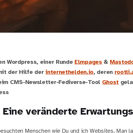
en Wordpress, einer Runde
Elmpages
&
Mastod
mit der Hilfe der
internethelden.io
, deren
rootli
eim CMS-Newsletter-Fediverse-Tool
Ghost
gela
ess
: Eine veränderte Erwartung
besuchten Menschen wie Du und ich Websites. Man la