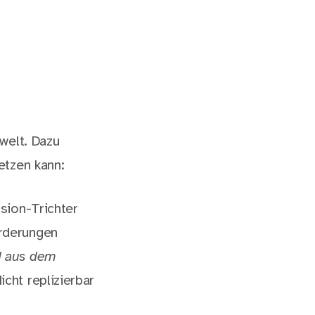
welt. Dazu
etzen kann:
sion-Trichter
orderungen
d aus dem
cht replizierbar