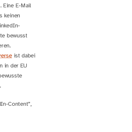
. Eine E-Mail
s keinen
inkedIn-
alte bewusst
ren.
verse
ist dabei
n in der EU
 bewusste
.
dIn-Content”,