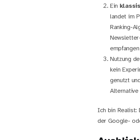
Ein
klassi
landet im P
Ranking-Alg
Newsletter-
empfangen 
Nutzung d
kein Experi
genutzt und
Alternative
Ich bin Realist:
der Google- ode