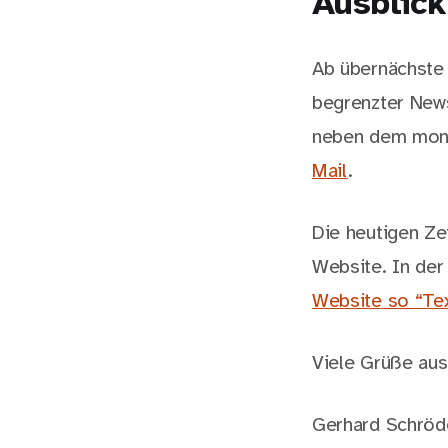
Ausblick
Ab übernächste 
begrenzter New
neben dem monat
Mail
.
Die heutigen Zei
Website. In der
Website so “Tex
Viele Grüße au
Gerhard Schröd