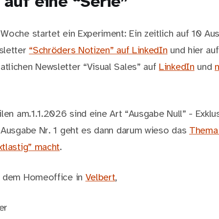
 auf eine “Serie”
Woche startet ein Experiment: Ein zeitlich auf 10 A
sletter
“Schröders Notizen” auf LinkedIn
und hier auf
lichen Newsletter “Visual Sales” auf
LinkedIn
und
n
len am.1.1.2026 sind eine Art “Ausgabe Null” - Exklus
 Ausgabe Nr. 1 geht es dann darum wieso das
Thema 
tlastig” macht
.
s dem Homeoffice in
Velbert
,
er