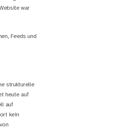
 Website war
men, Feeds und
e strukturelle
et heute auf
l auf
ort kein
 von