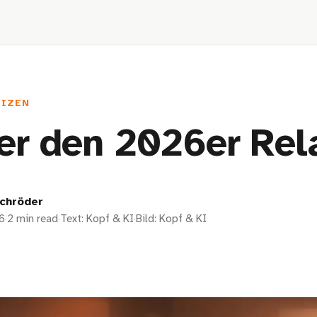
TIZEN
er den 2026er Re
chröder
6
·
2 min read
·
Text: Kopf & KI
·
Bild: Kopf & KI