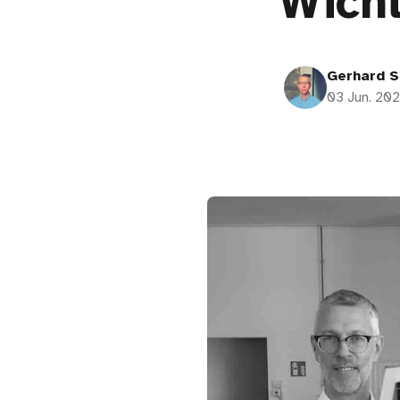
Wich
Gerhard S
03 Jun. 20