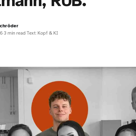
tmann, RUB.
chröder
26
·
3 min read
·
Text: Kopf & KI