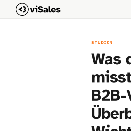
STUDIEN
Was d
miss
B2B-V
Überb