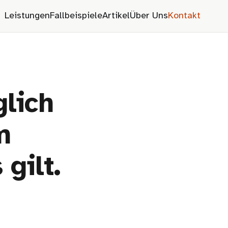
Leistungen
Fallbeispiele
Artikel
Über Uns
Kontakt
lich
m
 gilt.