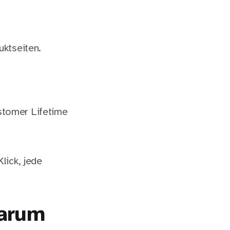
ktseiten.
stomer Lifetime
lick, jede
Warum