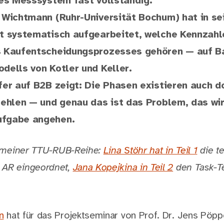
ses Messsystem fast vollständig.
 Wichtmann (Ruhr-Universität Bochum) hat in se
t systematisch aufgearbeitet, welche Kennzahl
 Kaufentscheidungsprozesses gehören — auf Ba
dells von Kotler und Keller.
er auf B2B zeigt: Die Phasen existieren auch do
fehlen — und genau das ist das Problem, das wi
fgabe angehen.
ei meiner TTU-RUB-Reihe:
Lina Stöhr hat in Teil 1
die t
 AR eingeordnet,
Jana Kopejkina in Teil 2
den Task-Te
n
hat für das Projektseminar von Prof. Dr. Jens Pöpp