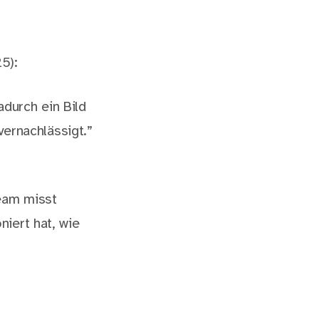
5):
adurch ein Bild
ernachlässigt.”
team misst
iert hat, wie