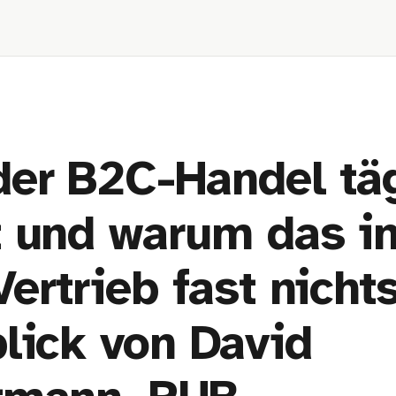
er B2C-Handel täg
t und warum das i
ertrieb fast nichts
lick von David