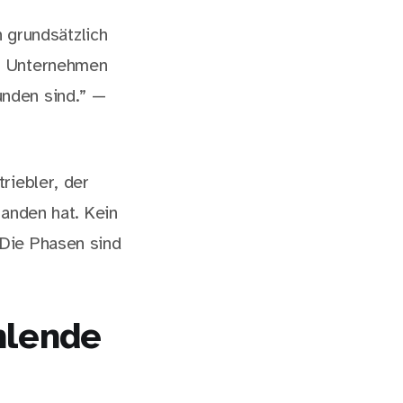
 grundsätzlich
on Unternehmen
unden sind.” —
riebler, der
tanden hat. Kein
Die Phasen sind
hlende