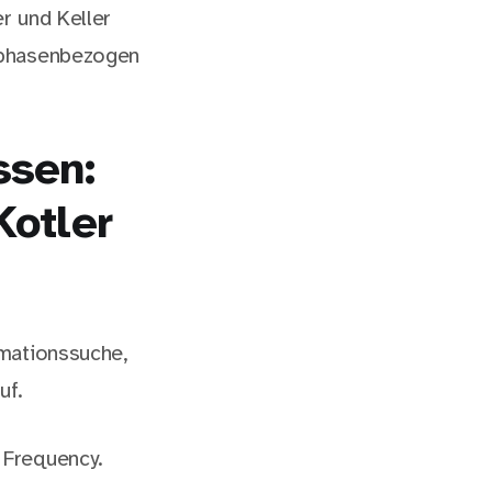
r und Keller
 phasenbezogen
ssen:
Kotler
rmationssuche,
uf.
 Frequency.