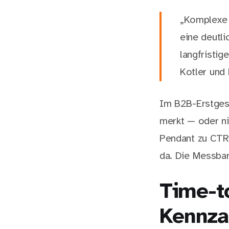
„Komplexe 
eine deutli
langfristig
Kotler und 
Im B2B-Erstgesp
merkt — oder ni
Pendant zu CTR 
da. Die Messbark
Time-t
Kennza