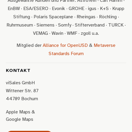
Ausgewählte Kunden und Partner: Astrofein · Carl Hamm ·
EnBW · ESA/ESERO · Evonik · GROHE · igus · K+S · Krupp
Stiftung · Polaris Spaceplane · Rheingas · Röchling ·
Ruhrmuseum · Siemens · Somfy · Stifterverband · TURCK ·
VEMAG · Wavin · WMF · zgoll u.a.
Mitglied der
Alliance for OpenUSD
&
Metaverse
Standards Forum
KONTAKT
viSales GmbH
Wittener Str. 87
44789 Bochum
Apple Maps
&
Google Maps