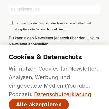
Ich möchte den Visual Sales Newsletter erhalten und
akzeptiere die
Datenschutzerklärung
.
Du kannst den Newsletter jederzeit über den Link im
Newsletter abbestellen.
Cookies & Datenschutz
ANMELDEN
Wir nutzen Cookies für Newsletter,
Wir nutzen Brevo als Marketing-Plattform. Mit dem Absenden stimmst du zu, dass
deine Daten zur Bearbeitung an Brevo übertragen werden — gemäß der
Datenschutzerklärung von Brevo
.
Analysen, Werbung und
eingebettete Medien (YouTube,
Podcast).
Datenschutz­erklärung
Alle akzeptieren
© 2026 viSales GmbH · Bochum · Gespräche kürzer, Entscheidungen klarer,
Abschlüsse planbarer.