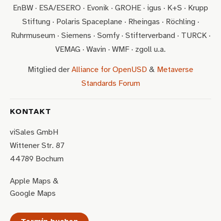
EnBW · ESA/ESERO · Evonik · GROHE · igus · K+S · Krupp
Stiftung · Polaris Spaceplane · Rheingas · Röchling ·
Ruhrmuseum · Siemens · Somfy · Stifterverband · TURCK ·
VEMAG · Wavin · WMF · zgoll u.a.
Mitglied der
Alliance for OpenUSD
&
Metaverse
Standards Forum
KONTAKT
viSales GmbH
Wittener Str. 87
44789 Bochum
Apple Maps
&
Google Maps