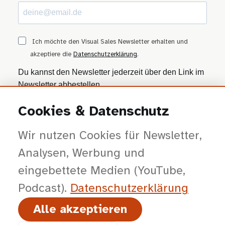
Ich möchte den Visual Sales Newsletter erhalten und
akzeptiere die
Datenschutzerklärung
.
Du kannst den Newsletter jederzeit über den Link im
Newsletter abbestellen.
Cookies & Datenschutz
ANMELDEN
Wir nutzen Cookies für Newsletter,
Wir nutzen Brevo als Marketing-Plattform. Mit dem Absenden stimmst du zu, dass
deine Daten zur Bearbeitung an Brevo übertragen werden — gemäß der
Datenschutzerklärung von Brevo
.
Analysen, Werbung und
eingebettete Medien (YouTube,
Podcast).
Datenschutz­erklärung
Alle akzeptieren
© 2026 viSales GmbH · Bochum · Gespräche kürzer, Entscheidungen klarer,
Abschlüsse planbarer.