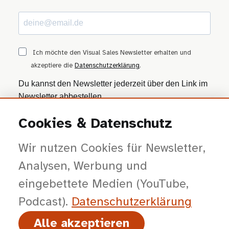
Ich möchte den Visual Sales Newsletter erhalten und
akzeptiere die
Datenschutzerklärung
.
Du kannst den Newsletter jederzeit über den Link im
Newsletter abbestellen.
Cookies & Datenschutz
ANMELDEN
Wir nutzen Cookies für Newsletter,
Wir nutzen Brevo als Marketing-Plattform. Mit dem Absenden stimmst du zu, dass
deine Daten zur Bearbeitung an Brevo übertragen werden — gemäß der
Datenschutzerklärung von Brevo
.
Analysen, Werbung und
eingebettete Medien (YouTube,
Podcast).
Datenschutz­erklärung
Alle akzeptieren
© 2026 viSales GmbH · Bochum · Gespräche kürzer, Entscheidungen klarer,