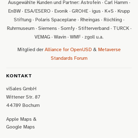
Ausgewählte Kunden und Partner: Astrofein · Carl Hamm ·
EnBW · ESA/ESERO · Evonik · GROHE · igus · K+S · Krupp
Stiftung · Polaris Spaceplane · Rheingas · Röchling ·
Ruhrmuseum · Siemens · Somfy · Stifterverband · TURCK ·
VEMAG · Wavin · WMF · zgoll u.a.
Mitglied der
Alliance for OpenUSD
&
Metaverse
Standards Forum
KONTAKT
viSales GmbH
Wittener Str. 87
44789 Bochum
Apple Maps
&
Google Maps