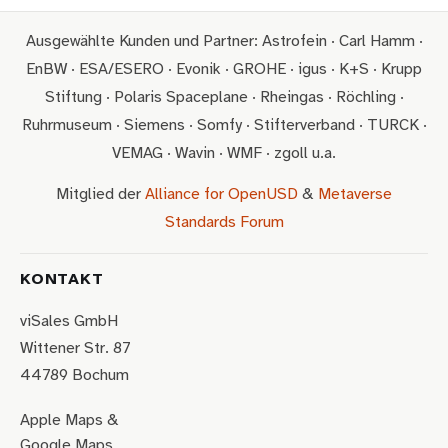
Ausgewählte Kunden und Partner: Astrofein · Carl Hamm ·
EnBW · ESA/ESERO · Evonik · GROHE · igus · K+S · Krupp
Stiftung · Polaris Spaceplane · Rheingas · Röchling ·
Ruhrmuseum · Siemens · Somfy · Stifterverband · TURCK ·
VEMAG · Wavin · WMF · zgoll u.a.
Mitglied der
Alliance for OpenUSD
&
Metaverse
Standards Forum
KONTAKT
viSales GmbH
Wittener Str. 87
44789 Bochum
Apple Maps
&
Google Maps