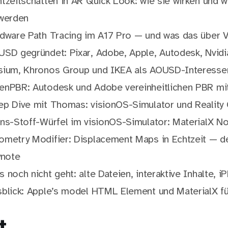
zeitschatten in AR Quick Look: wie sie wirken und w
werden
ware Path Tracing im A17 Pro — und was das über Vi
SD gegründet: Pixar, Adobe, Apple, Autodesk, Nvidi
ium, Khronos Group und IKEA als AOUSD-Interesse
nPBR: Autodesk und Adobe vereinheitlichen PBR mit
p Dive mit Thomas: visionOS-Simulator und Realit
s-Stoff-Würfel im visionOS-Simulator: MaterialX No
metry Modifier: Displacement Maps in Echtzeit — d
note
noch nicht geht: alte Dateien, interaktive Inhalte, i
lick: Apple’s model HTML Element und MaterialX für
t