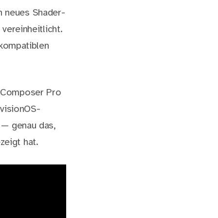
n neues Shader-
vereinheitlicht.
-kompatiblen
y Composer Pro
 visionOS-
 — genau das,
eigt hat.