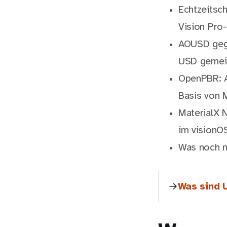
Echtzeitsch
Vision Pro
AOUSD gegr
USD geme
OpenPBR: A
Basis von 
MaterialX 
im visionO
Was noch ni
Was sind 