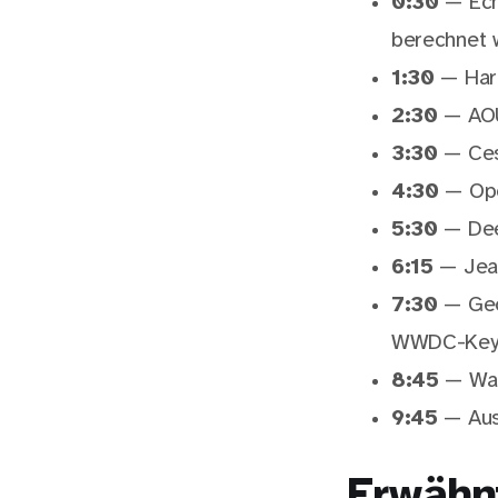
0:30
— Echt
berechnet 
1:30
— Hard
2:30
— AOU
3:30
— Ces
4:30
— Ope
5:30
— Dee
6:15
— Jean
7:30
— Geo
WWDC-Key
8:45
— Was 
9:45
— Ausb
Erwähn