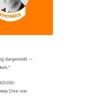
ng dargestellt —
ken.”
e AOUSD-
eep Dive von