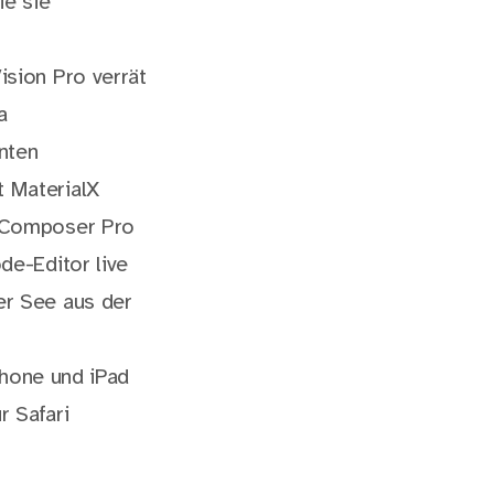
ie sie
sion Pro verrät
a
nten
 MaterialX
y Composer Pro
de-Editor live
er See aus der
Phone und iPad
 Safari