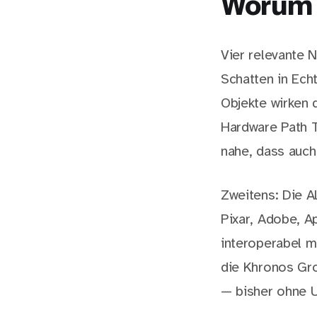
Worum 
Vier relevante N
Schatten in Ech
Objekte wirken d
Hardware Path T
nahe, dass auch
Zweitens: Die 
Pixar, Adobe, A
interoperabel 
die Khronos Gro
— bisher ohne U