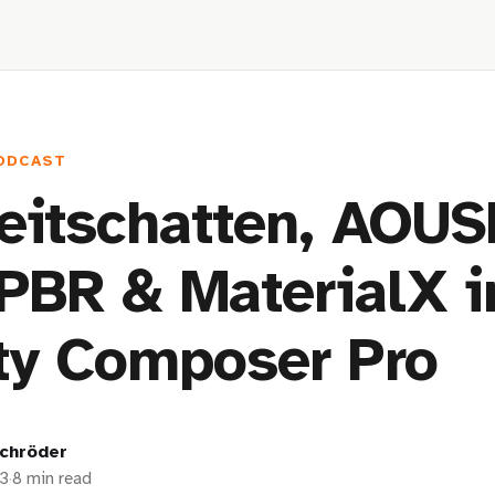
ODCAST
eitschatten, AOUS
PBR & MaterialX 
ty Composer Pro
chröder
23
·
8 min read