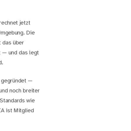
rechnet jetzt
 Umgebung. Die
t das über
t — und das legt
d.
 gegründet —
und noch breiter
Standards wie
A ist Mitglied