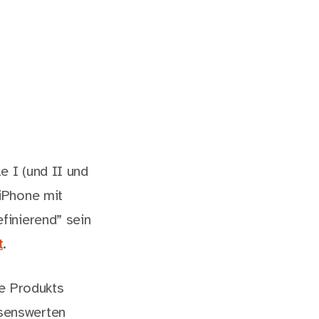
e I (und II und
iPhone mit
finierend” sein
t
.
le Produkts
lesenswerten