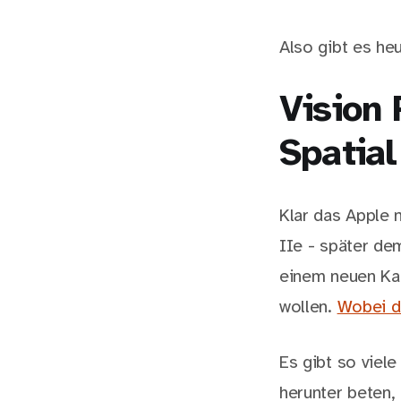
Also gibt es he
Vision 
Spatia
Klar das Apple
IIe - später d
einem neuen K
wollen.
Wobei da
Es gibt so viel
herunter beten, 