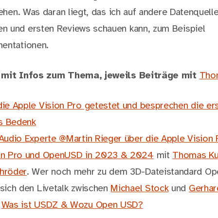
tehen. Was daran liegt, das ich auf andere Datenquelle
n und ersten Reviews schauen kann, zum Beispiel
mentationen.
s mit Infos zum Thema, jeweils Beiträge mit
Tho
die Apple Vision Pro getestet und besprechen die er
s Bedenk
 Audio Experte @Martin Rieger über die Apple Vision 
on Pro und OpenUSD in 2023 & 2024
mit
Thomas K
hröder
. Wer noch mehr zu dem 3D-Dateistandard Op
 sich den Livetalk zwischen
Michael Stock
und
Gerhar
:
Was ist USDZ & Wozu Open USD?