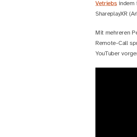
Vetriebs
indem i
ShareplayXR (Ar
Mit mehreren P
Remote-Call spr
YouTuber vorgen