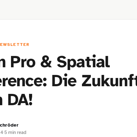
NEWSLETTER
n Pro & Spatial
rence: Die Zukunft
 DA!
chröder
24
·
5 min read