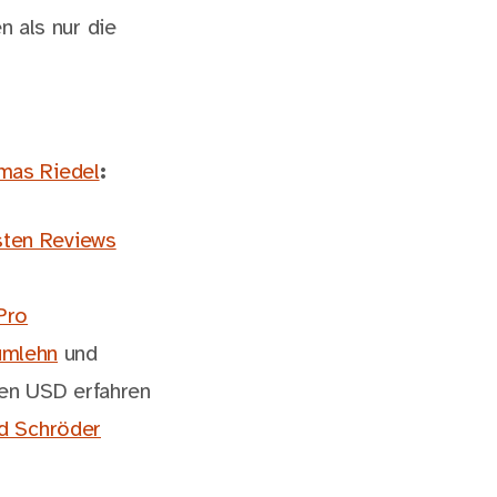
n als nur die
mas Riedel
:
sten Reviews
Pro
umlehn
und
en USD erfahren
d Schröder