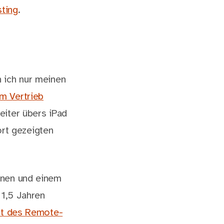
sting
.
 ich nur meinen
m Vertrieb
eiter übers iPad
ort gezeigten
onen und einem
r 1,5 Jahren
nft des Remote-