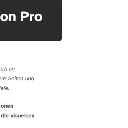
sich an
ere Seiten und
efe.
ionen
die visuellen