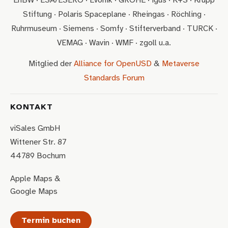
EnBW · ESA/ESERO · Evonik · GROHE · igus · K+S · Krupp
Stiftung · Polaris Spaceplane · Rheingas · Röchling ·
Ruhrmuseum · Siemens · Somfy · Stifterverband · TURCK ·
VEMAG · Wavin · WMF · zgoll u.a.
Mitglied der
Alliance for OpenUSD
&
Metaverse
Standards Forum
KONTAKT
viSales GmbH
Wittener Str. 87
44789 Bochum
Apple Maps
&
Google Maps
Termin buchen