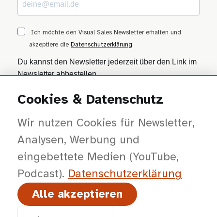
Ich möchte den Visual Sales Newsletter erhalten und
akzeptiere die
Datenschutzerklärung
.
Du kannst den Newsletter jederzeit über den Link im
Newsletter abbestellen.
Cookies & Datenschutz
ANMELDEN
Wir nutzen Cookies für Newsletter,
Wir nutzen Brevo als Marketing-Plattform. Mit dem Absenden stimmst du zu, dass
deine Daten zur Bearbeitung an Brevo übertragen werden — gemäß der
Datenschutzerklärung von Brevo
.
Analysen, Werbung und
eingebettete Medien (YouTube,
Podcast).
Datenschutz­erklärung
Alle akzeptieren
© 2026 viSales GmbH · Bochum · Gespräche kürzer, Entscheidungen klarer,
Abschlüsse planbarer.