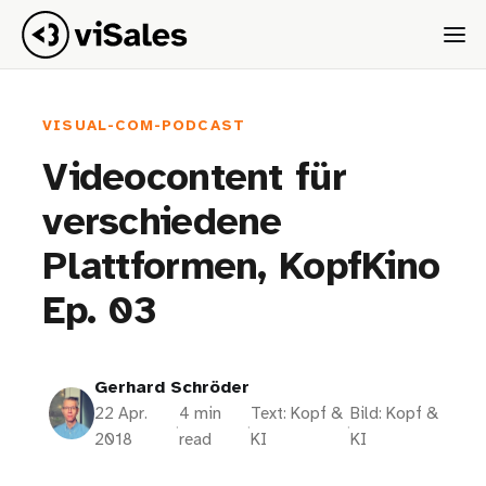
VISUAL-COM-PODCAST
Videocontent für
verschiedene
Plattformen, KopfKino
Ep. 03
Gerhard Schröder
22 Apr.
4 min
Text: Kopf &
Bild: Kopf &
·
·
·
2018
read
KI
KI