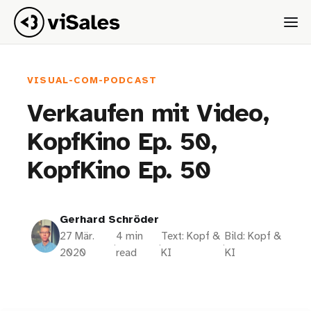
VISUAL-COM-PODCAST
Verkaufen mit Video,
KopfKino Ep. 50,
KopfKino Ep. 50
Gerhard Schröder
27 Mär.
4 min
Text: Kopf &
Bild: Kopf &
·
·
·
2020
read
KI
KI