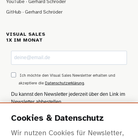
YouTube · Gerhard Schröder
GitHub · Gerhard Schröder
VISUAL SALES
1X IM MONAT
Ich möchte den Visual Sales Newsletter erhalten und
akzeptiere die
Datenschutzerklärung
.
Du kannst den Newsletter jederzeit über den Link im
Newsletter abbestellen.
Cookies & Datenschutz
ANMELDEN
Wir nutzen Cookies für Newsletter,
Wir nutzen Brevo als Marketing-Plattform. Mit dem Absenden stimmst du zu, dass
deine Daten zur Bearbeitung an Brevo übertragen werden — gemäß der