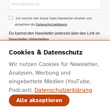
Ich möchte den Visual Sales Newsletter erhalten und
akzeptiere die
Datenschutzerklärung
.
Du kannst den Newsletter jederzeit über den Link im
Newsletter abbestellen.
Cookies & Datenschutz
ANMELDEN
Wir nutzen Cookies für Newsletter,
Wir nutzen Brevo als Marketing-Plattform. Mit dem Absenden stimmst du zu, dass
deine Daten zur Bearbeitung an Brevo übertragen werden — gemäß der
Datenschutzerklärung von Brevo
.
Analysen, Werbung und
eingebettete Medien (YouTube,
Podcast).
Datenschutz­erklärung
Alle akzeptieren
© 2026 viSales GmbH · Bochum · Gespräche kürzer, Entscheidungen klarer,
Abschlüsse planbarer.