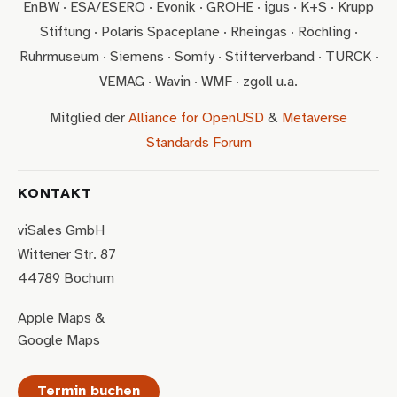
EnBW · ESA/ESERO · Evonik · GROHE · igus · K+S · Krupp
Stiftung · Polaris Spaceplane · Rheingas · Röchling ·
Ruhrmuseum · Siemens · Somfy · Stifterverband · TURCK ·
VEMAG · Wavin · WMF · zgoll u.a.
Mitglied der
Alliance for OpenUSD
&
Metaverse
Standards Forum
KONTAKT
viSales GmbH
Wittener Str. 87
44789 Bochum
Apple Maps
&
Google Maps
Termin buchen