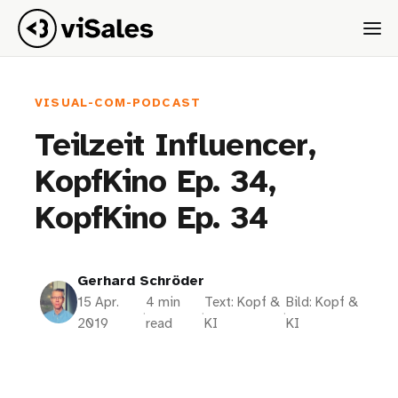
VISUAL-COM-PODCAST
Teilzeit Influencer,
KopfKino Ep. 34,
KopfKino Ep. 34
Gerhard Schröder
15 Apr.
4 min
Text: Kopf &
Bild: Kopf &
·
·
·
2019
read
KI
KI